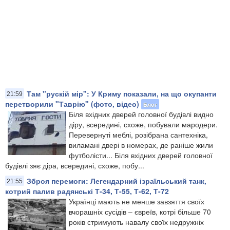
Там "рускій мір": У Криму показали, на що окупанти
21:59
перетворили "Таврію" (фото, відео)
Блог
Біля вхідних дверей головної будівлі видно
діру, всередині, схоже, побували мародери.
Перевернуті меблі, розібрана сантехніка,
виламані двері в номерах, де раніше жили
футболісти.​.. Біля вхідних дверей головної
будівлі зяє діра, всередині, схоже, побу...
Зброя перемоги: Легендарний ізраїльський танк,
21:55
котрий палив радянські Т-34, Т-55, Т-62, Т-72
Українці мають не менше завзяття своїх
вчорашніх сусідів – євреїв, котрі більше 70
років стримують навалу своїх недружніх