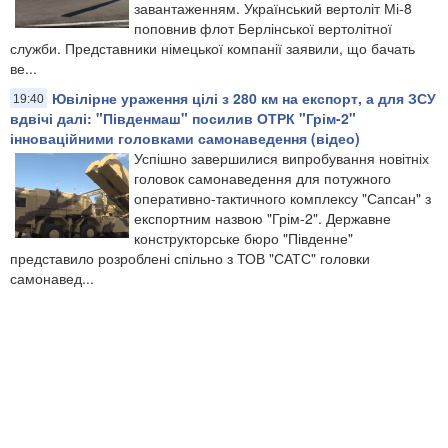
завантаженням. Український вертоліт Мі-8
поповнив флот Берлінської вертолітної
служби. Представники німецької компанії заявили, що бачать
ве...
Ювілірне ураження цілі з 280 км на експорт, а для ЗСУ
19:40
вдвічі далі: "Південмаш" посилив ОТРК "Грім-2"
інноваційними головками самонаведення (відео)
​Успішно завершилися випробування новітніх
головок самонаведення для потужного
оперативно-тактичного комплексу "Сапсан" з
експортним назвою "Грім-2". Державне
конструкторське бюро "Південне"
представило розроблені спільно з ТОВ "САТС" головки
самонавед...