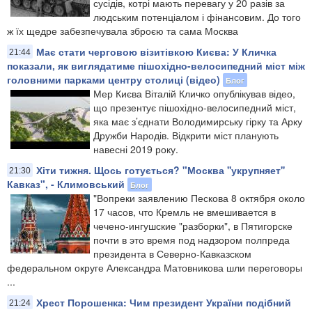
сусідів, котрі мають перевагу у 20 разів за
людським потенціалом і фінансовим. До того
ж їх щедре забезпечувала зброєю та сама Москва
Має стати черговою візитівкою Києва: У Кличка
21:44
показали, як виглядатиме пішохідно-велосипедний міст між
головними парками центру столиці (відео)
Блог
Мер Києва Віталій Кличко опублікував відео,
що презентує пішохідно-велосипедний міст,
яка має з’єднати Володимирську гірку та Арку
Дружби Народів. Відкрити міст планують
навесні 2019 року.
Хіти тижня. Щось готується? "Москва ''укрупняет''
21:30
Кавказ", - Климовський
Блог
"Вопреки заявлению Пескова 8 октября около
17 часов, что Кремль не вмешивается в
чечено-ингушские "разборки", в Пятигорске
почти в это время под надзором полпреда
президента в Северно-Кавказском
федеральном округе Александра Матовникова шли переговоры
...
Хрест Порошенка: Чим президент України подібний
21:24