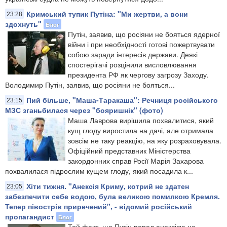
Кримський тупик Путіна: "Ми жертви, а вони
23:28
здохнуть"
Блог
Путін, заявив, що росіяни не бояться ядерної
війни і при необхідності готові пожертвувати
собою заради інтересів держави. Деякі
спостерігачі розцінили висловлювання
президента РФ як чергову загрозу Заходу.
Володимир Путін, заявив, що росіяни не бояться...
Пий більше, "Маша-Таракаша": Речниця російського
23:15
МЗС зганьбилася через "бояришнік" (фото)
Маша Лаврова вирішила похвалитися, який
кущ глоду виростила на дачі, але отримала
зовсім не таку реакцію, на яку розраховувала.
Офіційний представник Міністерства
закордонних справ Росії Марія Захарова
похвалилася підрослим кущем глоду, який посадила к...
Хіти тижня. "Анексія Криму, котрий не здатен
23:05
забезпечити себе водою, була великою помилкою Кремля.
Тепер півострів приречений", - відомий російський
пропагандист
Блог
Той факт, що Путін перед анексією не