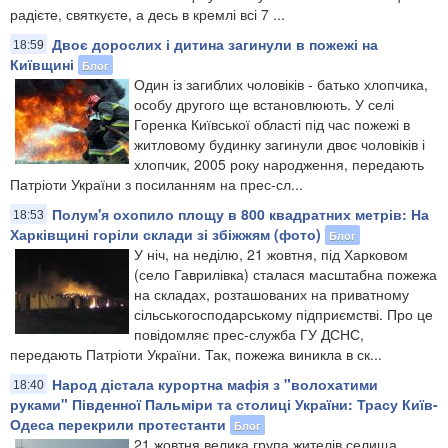
радієте, святкуєте, а десь в кремлі всі 7 ...
Двоє дорослих і дитина загинули в пожежі на
18:59
Київщині
Блог
Один із загиблих чоловіків - батько хлопчика,
особу другого ще встановлюють. У селі
Горенка Київської області під час пожежі в
житловому будинку загинули двоє чоловіків і
хлопчик, 2005 року народження, передають
Патріоти України з посиланням на прес-сл...
Полум'я охопило площу в 800 квадратних метрів: На
18:53
Харківщині горіли склади зі збіжжям (фото)
Блог
У ніч, на неділю, 21 жовтня, під Харковом
(село Гаврилівка) сталася масштабна пожежа
на складах, розташованих на приватному
сільськогосподарському підприємстві. Про це
повідомляє прес-служба ГУ ДСНС,
передають Патріоти України. Так, пожежа виникла в ск...
Народ дістала курортна мафія з "волохатими
18:40
руками" Південної Пальміри та столиці України: Трасу Київ-
Одеса перекрили протестанти
Блог
21 жовтня велика група жителів селища