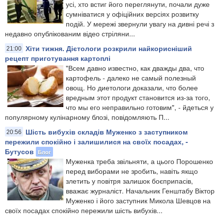
усі, хто встиг його переглянути, почали дуже
сумніватися у офіційних версіях розвитку
подій. У мережі звернули увагу на дивні речі з
недавно опублікованим відео стріляни...
Хіти тижня. Дієтологи розкрили найкорисніший
21:00
рецепт приготування картоплі
"Всем давно известно, как дважды два, что
картофель - далеко не самый полезный
овощ. Но диетологи доказали, что более
вредным этот продукт становится из-за того,
что мы его неправильно готовим", - йдеться у
популярному кулінарному блозі, повідомляють П...
Шість вибухів складів Муженко з заступником
20:56
пережили спокійно і залишилися на своїх посадах, -
Бутусов
Блог
Муженка треба звільняти, а цього Порошенко
перед виборами не зробить, навіть якщо
злетить у повітря залишок боєприпасів,
вважає журналіст. Начальник Генштабу Віктор
Муженко і його заступник Микола Шевцов на
своїх посадах спокійно пережили шість вибухів...