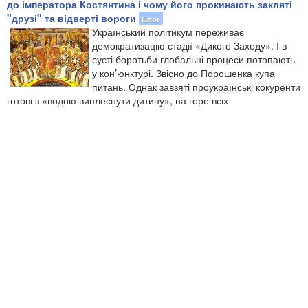
до імператора Костянтина і чому його прокинають закляті
"друзі" та відверті вороги
Блог
​Український політикум переживає
демократизацію стадії «Дикого Заходу». І в
суєті боротьби глобальні процеси потопають
у кон’юнктурі. Звісно до Порошенка купа
питань. Однак завзяті проукраїнські кокуренти
готові з «водою виплеснути дитину», на горе всіх