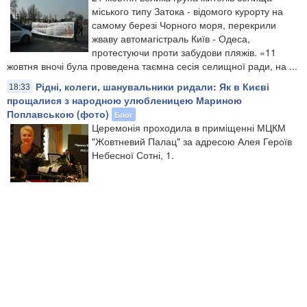
міського типу Затока - відомого курорту на
самому березі Чорного моря, перекрили
жваву автомагістраль Київ - Одеса,
протестуючи проти забудови пляжів. «11
жовтня вночі була проведена таємна сесія селищної ради, на ...
Рідні, колеги, шанувальники ридали: Як в Києві
18:33
прощалися з народною улюбленицею Мариною
Поплавською (фото)
Блог
Церемонія проходила в приміщенні МЦКМ
"Жовтневий Палац" за адресою Алея Героїв
Небесної Сотні, 1.