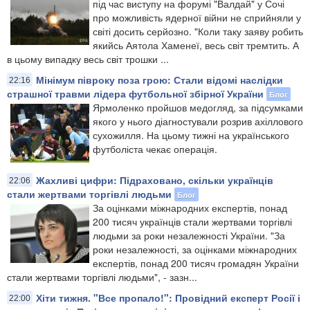
під час виступу на форумі "Валдай" у Сочі
про можливість ядерної війни не сприйняли у
світі досить серйозно. "Коли таку заяву робить
якийсь Аятола Хаменеї, весь світ тремтить. А
в цьому випадку весь світ трошки ...
Мінімум півроку поза грою: Стали відомі наслідки
22:16
страшної травми лідера футбольної збірної України
Блог
Ярмоленко пройшов медогляд, за підсумками
якого у нього діагностували розрив ахіллового
сухожилля. На цьому тижні на українського
футболіста чекає операція.
Жахливі цифри: Підраховано, скільки українців
22:06
стали жертвами торгівлі людьми
Блог
За оцінками міжнародних експертів, понад
200 тисяч українців стали жертвами торгівлі
людьми за роки незалежності України. "За
роки незалежності, за оцінками міжнародних
експертів, понад 200 тисяч громадян України
стали жертвами торгівлі людьми", - зазн...
Хіти тижня. "Все пропало!": Провідний експерт Росії і
22:00