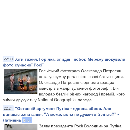
Хіти тижня. Горілка, злидні і побої: Мережу шокували
22:30
фото сучасної Росії
Російський фотограф Олександр Петросян
показує сумну реальність своєї батьківщини.
Олександр Петросян є одним з кращих
майстрів в жанрі вуличної фотографії. Він
володар безлічі різних нагород і премій, його
знімки друкують у National Geographic, переда...
"Останній аргумент Путіна - ядерна зброя. Але
22:24
виникає запитання: "А може, вона не дуже-то й літає?" -
Латиніна
Блог
Заяву президента Росії Володимира Путіна