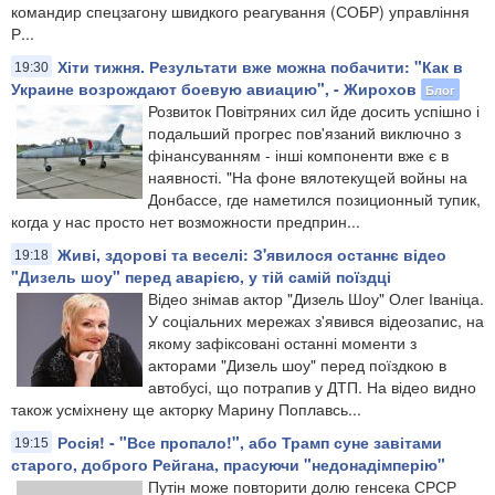
командир спецзагону швидкого реагування (СОБР) управління
Р...
Хіти тижня. Результати вже можна побачити: "Как в
19:30
Украине возрождают боевую авиацию", - Жирохов
Блог
Розвиток Повітряних сил йде досить успішно і
подальший прогрес пов'язаний виключно з
фінансуванням - інші компоненти вже є в
наявності. "На фоне вялотекущей войны на
Донбассе, где наметился позиционный тупик,
когда у нас просто нет возможности предприн...
Живі, здорові та веселі: З'явилося останнє відео
19:18
"Дизель шоу" перед аварією, у тій самій поїздці
Відео знімав актор "Дизель Шоу" Олег Іваніца.
У соціальних мережах з'явився відеозапис, на
якому зафіксовані останні моменти з
акторами "Дизель шоу" перед поїздкою в
автобусі, що потрапив у ДТП. На відео видно
також усміхнену ще акторку Марину Поплавсь...
Росія! - "Все пропало!", або Трамп суне завітами
19:15
старого, доброго Рейгана, прасуючи "недонадімперію"
Путін може повторити долю генсека СРСР