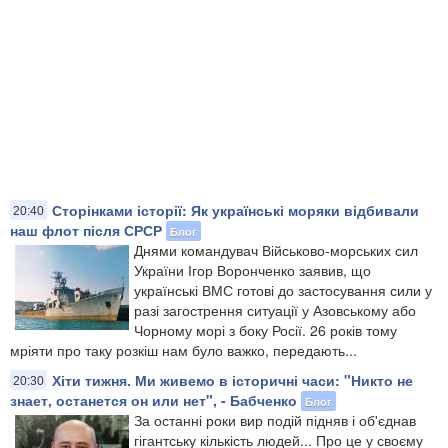
Сторінками історії: Як українські моряки відбивали
20:40
наш флот після СРСР
Блог
Днями командувач Військово-морських сил
України Ігор Воронченко заявив, що
українські ВМС готові до застосування сили у
разі загострення ситуації у Азовському або
Чорному морі з боку Росії. 26 років тому
мріяти про таку розкіш нам було важко, передають...
Хіти тижня. Ми живемо в історичні часи: "Никто не
20:30
знает, останется он или нет", - Бабченко
Блог
За останні роки вир подій підняв і об'єднав
гігантську кількість людей... Про це у своєму