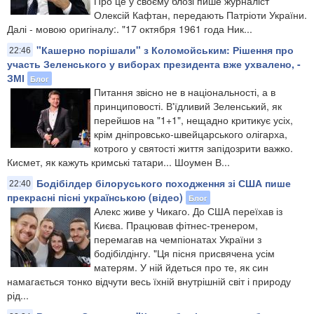
Про це у своєму блозі пише журналіст
Олексій Кафтан, передають Патріоти України.
Далі - мовою оригіналу:. "17 октября 1961 года Ник...
"Кашерно порішали" з Коломойським: Рішення про
22:46
участь Зеленського у виборах президента вже ухвалено, -
ЗМІ
Блог
Питання звісно не в національності, а в
принциповості. В'їдливий Зеленський, як
перейшов на "1+1", нещадно критикує усіх,
крім дніпровсько-швейцарського олігарха,
котрого у святості життя запідозрити важко.
Кисмет, як кажуть кримські татари... Шоумен В...
Бодібілдер білоруського походження зі США пише
22:40
прекрасні пісні українською (відео)
Блог
Алекс живе у Чикаго. До США переїхав із
Києва. Працював фітнес-тренером,
перемагав на чемпіонатах України з
бодібілдінгу. "Ця пісня присвячена усім
матерям. У ній йдеться про те, як син
намагається тонко відчути весь їхній внутрішній світ і природу
рід...