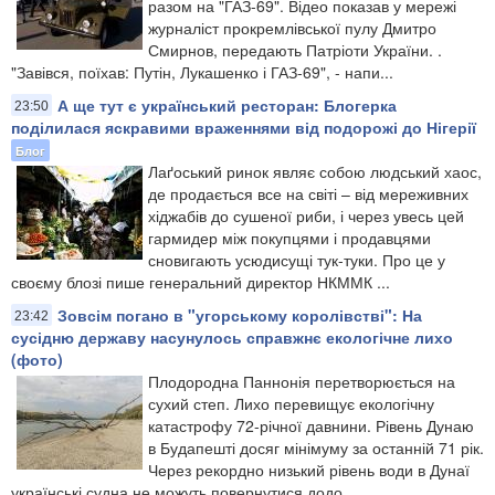
разом на "ГАЗ-69". Відео показав у мережі
журналіст прокремлівської пулу Дмитро
Смирнов, передають Патріоти України. .
"Завівся, поїхав: Путін, Лукашенко і ГАЗ-69", - напи...
А ще тут є український ресторан: Блогерка
23:50
поділилася яскравими враженнями від подорожі до Нігерії
Блог
Лаґоський ринок являє собою людський хаос,
де продається все на світі – від мереживних
хіджабів до сушеної риби, і через увесь цей
гармидер між покупцями і продавцями
сновигають усюдисущі тук-туки. Про це у
своєму блозі пише генеральний директор НКММК ...
Зовсім погано в "угорському королівстві": На
23:42
сусідню державу насунулось справжнє екологічне лихо
(фото)
Плодородна Паннонія перетворюється на
сухий степ. Лихо перевищує екологічну
катастрофу 72-річної давнини. Рівень Дунаю
в Будапешті досяг мінімуму за останній 71 рік.
Через рекордно низький рівень води в Дунаї
українські судна не можуть повернутися додо...