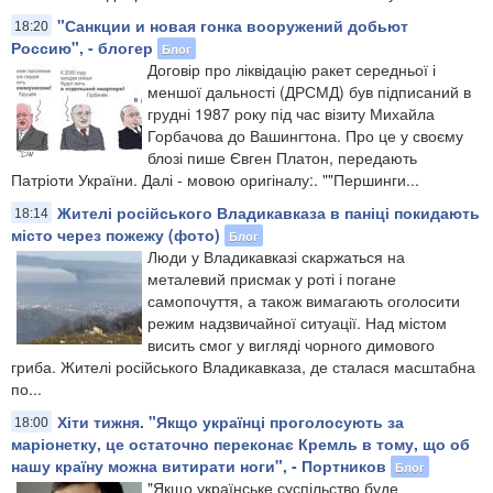
"Санкции и новая гонка вооружений добьют
18:20
Россию", - блогер
Блог
Договір про ліквідацію ракет середньої і
меншої дальності (ДРСМД) був підписаний в
грудні 1987 року під час візиту Михайла
Горбачова до Вашингтона. Про це у своєму
блозі пише Євген Платон, передають
Патріоти України. Далі - мовою оригіналу:. ""Першинги...
Жителі російського Владикавказа в паніці покидають
18:14
місто через пожежу (фото)
Блог
Люди у Владикавказі скаржаться на
металевий присмак у роті і погане
самопочуття, а також вимагають оголосити
режим надзвичайної ситуації. Над містом
висить смог у вигляді чорного димового
гриба. Жителі російського Владикавказа, де сталася масштабна
по...
Хіти тижня. "Якщо українці проголосують за
18:00
маріонетку, це остаточно переконає Кремль в тому, що об
нашу країну можна витирати ноги", - Портников
Блог
"Якщо українське суспільство буде