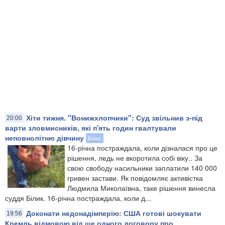
Хіти тижня. "Вонижхлопчики": Суд звільнив з-під
20:00
варти зловмисників, які п'ять годин гвалтували
неповнолітню дівчину
Блог
16-річна постраждала, коли дізналася про це
рішення, ледь не вкоротила собі віку.​. За
свою свободу насильники заплатили 140 000
гривен застави. Як повідомляє активістка
Людмила Миколаївна, таке рішення винесла
суддя Білик. 16-річна постраждала, коли д...
Доконати недонадімперію: США готові шокувати
19:56
Кремль відмовою від ще одного договору про