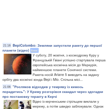
BepiColombo: Земляни запустили ракету до першої
21:16
планети (відео)
Блог
У суботу, 20 жовтня, з космодрому Куру у
Французькій Гвіані успішно стартувала перша
європейська космічна місія до Меркурія,
найменшою планети Сонячної системи.
Ракета-носій Ariane 5 виводить на задану
орбіту два космічні зонда Bepi і Mio. Спільна місі...
"Росляков відходив у темряву із кимось
21:06
порадитись": У Криму розгорівся скандал через здогадки
про постановку теракту в Керчі
Відео із керченським стрільцем виклали у
мережу, а потім швидко заблокували. Однак