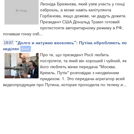
Леоніда Брежнєва, який узяв участь у гонці
озброєнь, а може навіть капітулянта
Горбачова, якщо дожеве, чи дадуть дожити.
Президент США Дональд Трамп готовий
протистояти авторитарному режиму в РФ,
почавши гонку озб...
"Долго и натужно веселясь": Путіна обробляють по
19:07
неділях
Блог
Про те, що президент Росії любить
постріляти, та який він хороший і чуйний, як
його люблять жінки передача "Москва.
Кремль. Путін" розповідає з неодмінним
придихом. 1. Это передача-агрегатор всей
видеопродукции про Путина, которая проходила по телеку и...