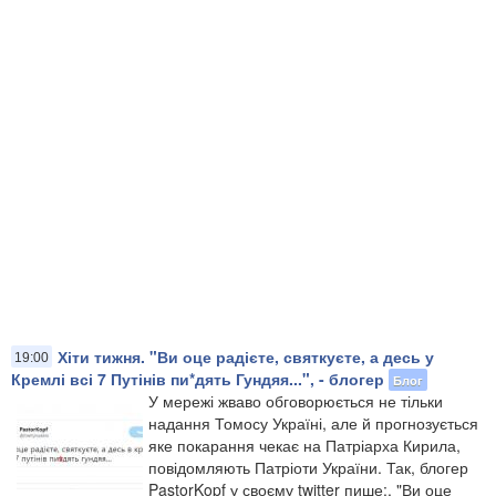
Хіти тижня. "Ви оце радієте, святкуєте, а десь у
19:00
Кремлі всі 7 Путінів пи*дять Гундяя...", - блогер
Блог
У мережі жваво обговорюється не тільки
надання Томосу Україні, але й прогнозується
яке покарання чекає на Патріарха Кирила,
повідомляють Патріоти України. Так, блогер
PastorKopf у своєму twitter пише:. "Ви оце