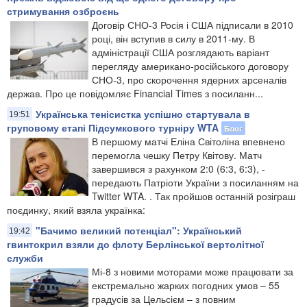
стримування озброєнь
Договір СНО-3 Росія і США підписали в 2010
році, він вступив в силу в 2011-му. В
адміністрації США розглядають варіант
перегляду американо-російського договору
СНО-3, про скорочення ядерних арсеналів
держав. Про це повідомляє Financial Times з посиланн...
Українська тенісистка успішно стартувала в
19:51
груповому етапі Підсумкового турніру WTA
Блог
В першому матчі Еліна Світоліна впевнено
перемогла чешку Петру Квітову. Матч
завершився з рахунком 2:0 (6:3, 6:3), -
передають Патріоти України з посиланням на
Twitter WTA. . Так пройшов останній розіграш
поєдинку, який взяла українка:
"Бачимо великий потенціал": Український
19:42
гвинтокрил взяли до флоту Берлінської вертолітної
служби
Мі-8 з новими моторами може працювати за
екстремально жарких погодних умов – 55
градусів за Цельсієм – з повним