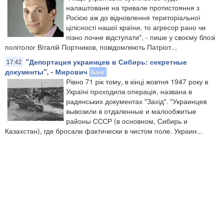
налаштоване на тривале протистояння з
Росією аж до відновлення територіальної
цілісності нашої країни, то агресор рано чи
пізно почне відступати", - пише у своєму блозі
політолог Віталій Портников, повідомляють Патріот...
"Депортация украинцев в Сибирь: секретные
17:42
документы", - Мирович
Блог
Рівно 71 рік тому, в кінці жовтня 1947 року в
Україні проходила операція, названа в
радянських документах "Захід". "Украинцев
вывозили в отдаленные и малообжитые
районы СССР (в основном, Сибирь и
Казахстан), где бросали фактически в чистом поле. Украин...