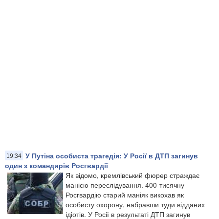
У Путіна особиста трагедія: У Росії в ДТП загинув
19:34
один з командирів Росгвардії
Як відомо, кремлівський фюрер страждає
манією переслідування. 400-тисячну
Росгвардію старий маніяк викохав як
особисту охорону, набравши туди відданих
ідіотів. У Росії в результаті ДТП загинув