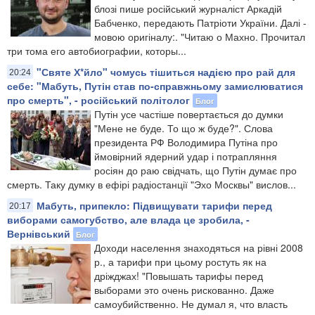
блозі пише російський журналіст Аркадій
Бабченко, передають Патріоти України. Далі -
мовою оригіналу:. "Читаю о Махно. Прочитал
три тома его автобиографии, которы...
"Святе Х*йло" чомусь тішиться надією про рай для
20:24
себе: "Мабуть, Путін став по-справжньому замислюватися
про смерть", - російський політолог
Блог
Путін усе частіше повертається до думки
"Мене не буде. То що ж буде?". Слова
президента РФ Володимира Путіна про
ймовірний ядерний удар і потрапляння
росіян до раю свідчать, що Путін думає про
смерть. Таку думку в ефірі радіостанції "Эхо Москвы" вислов...
Мабуть, припекло: Підвищувати тарифи перед
20:17
виборами самогубство, але влада це зробила, -
Вернівський
Блог
Доходи населення знаходяться на рівні 2008
р., а тарифи при цьому ростуть як на
дріжджах! "Повышать тарифы перед
выборами это очень рискованно. Даже
самоубийственно. Не думал я, что власть