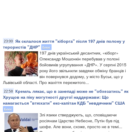
Як склалося життя "кіборга" після 197 днів полону у
23:00
терористів "ДНР"
Блог
197 днів український десантник, «кіборг»
Олександр Мошонкін перебував у полоні
бойовиків угрупування «ДНР». У серпні 2015
року його звільнили завдяки обміну бранців і
він повернувся додому, у місто Буськ, що у
Львівській області. Про жахіття пережитого...
Кремль лякає, що в занепаді може не "обхезатись" як
22:58
Хрущов на піку могутності другої наддержави: Що
намагається "втюхати" екс-капітан КДБ "невдячним" США
Блог
Злі язики стверджують, що, сповіщаючи
росіянам Царство Небесне, Путін був під
шофе. Але вони, схоже, просто не в темі...