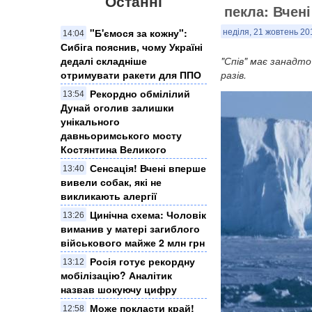
Останні
пекла: Вчені
"Б'ємося за кожну":
неділя, 21 жовтень 20
14:04
Сибіга пояснив, чому Україні
дедалі складніше
"Спів" має занадто
отримувати ракети для ППО
разів.
Рекордно обмілілий
13:54
Дунай оголив залишки
унікального
давньоримського мосту
Костянтина Великого
Сенсація! Вчені вперше
13:40
вивели собак, які не
викликають алергії
Цинічна схема: Чоловік
13:26
виманив у матері загиблого
військового майже 2 млн грн
Росія готує рекордну
13:12
мобілізацію? Аналітик
назвав шокуючу цифру
Може покласти край!
12:58