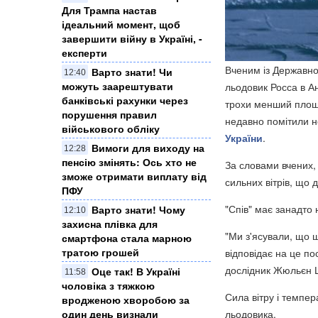
Для Трампа настав
ідеальний момент, щоб
завершити війну в Україні, -
експерти
Вченим із Державно
Варто знати! Чи
12:40
можуть заарештувати
льодовик Росса в А
банківські рахунки через
трохи менший площі 
порушення правил
недавно помітили н
військового обліку
України
.
Вимоги для виходу на
12:28
пенсію змінять: Ось хто не
За словами вчених, 
зможе отримати виплату від
сильних вітрів, що
ПФУ
"Спів" має занадто 
Варто знати! Чому
12:10
захисна плівка для
"Ми з'ясували, що ш
смартфона стала марною
тратою грошей
відповідає на це пос
дослідник Жюльєн 
Оце так! В Україні
11:58
чоловіка з тяжкою
Сила вітру і темпера
вродженою хворобою за
один день визнали
льодовика.