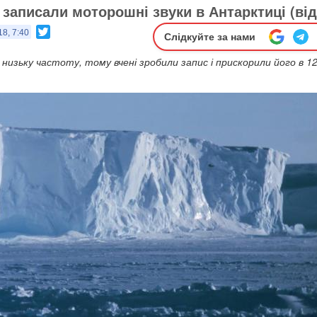
 записали моторошні звуки в Антарктиці (від
Twitter
18, 7:40
Слідкуйте за нами
 низьку частоту, тому вчені зробили запис і прискорили його в 1