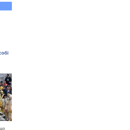
собі
 що