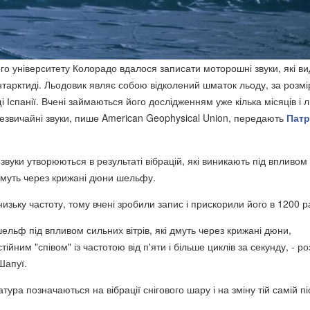
го університету Колорадо вдалося записати моторошні звуки, які в
нтарктиді. Льодовик являє собою відколений шматок льоду, за розм
Іспанії. Вчені займаються його дослідженням уже кілька місяців і 
езвичайні звуки, пише American Geophysical Union, передають
Патр
звуки утворюються в результаті вібрацій, які виникають під впливом
 дмуть через крижані дюни шельфу.
низьку частоту, тому вчені зробили запис і прискорили його в 1200 ра
ельф під впливом сильних вітрів, які дмуть через крижані дюни,
тійним "співом" із частотою від п'яти і більше циклів за секунду, - ро
Шапуї.
тура позначаються на вібрації снігового шару і на зміну тій самій пі