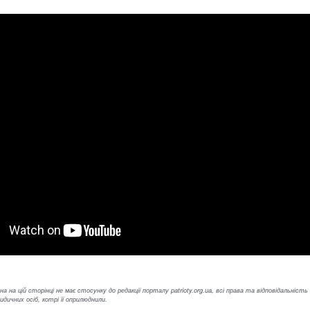
а на цій сторінці не має стосунку до редакції порталу patrioty.org.ua, всі права та відповідальність
ичних осіб, котрі її оприлюднили.