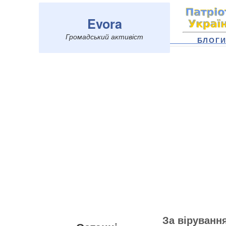
Evora
Громадський активіст
БЛОГ
За віруванн