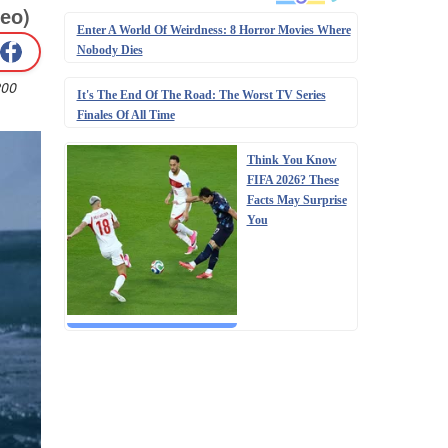
ео)
Enter A World Of Weirdness: 8 Horror Movies Where
Nobody Dies
200
It's The End Of The Road: The Worst TV Series
Finales Of All Time
Think You Know
FIFA 2026? These
Facts May Surprise
You