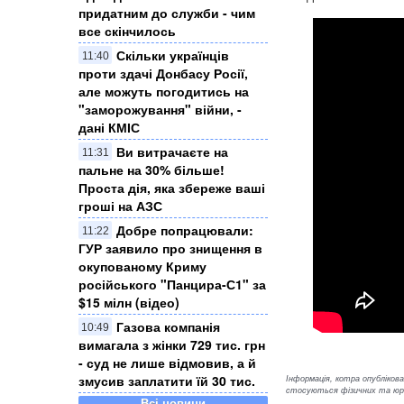
придатним до служби - чим
все скінчилось
Скільки українців
11:40
проти здачі Донбасу Росії,
але можуть погодитись на
"заморожування" війни, -
дані КМІС
Ви витрачаєте на
11:31
пальне на 30% більше!
Проста дія, яка збереже ваші
гроші на АЗС
Добре попрацювали:
11:22
ГУР заявило про знищення в
окупованому Криму
російського "Панцира-С1" за
$15 мілн (відео)
Газова компанія
10:49
вимагала з жінки 729 тис. грн
- суд не лише відмовив, а й
змусив заплатити їй 30 тис.
Інформація, котра опублікован
стосуються фізичних та юрид
Всі новини