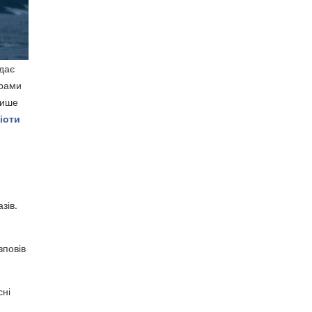
идає
ірами
лише
іоти
зів.
зповів
сні