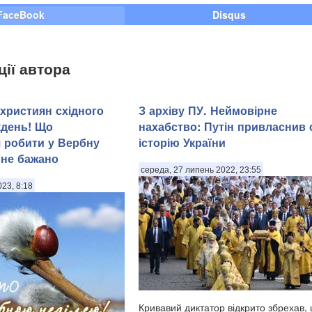
FaceBook
Disqus
ції автора
 християн східного
З архіву ПУ. Неймовірне
кдень! Що
нахабство: Путін привласнив 
 робити у Вербну
історію України
 не бажано
середа, 27 липень 2022, 23:55
023, 8:18
Кривавий диктатор відкрито збрехав,