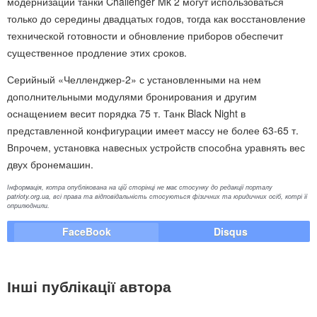
модернизации танки Challenger Mk 2 могут использоваться
только до середины двадцатых годов, тогда как восстановление
технической готовности и обновление приборов обеспечит
существенное продление этих сроков.
Серийный «Челленджер-2» с установленными на нем
дополнительными модулями бронирования и другим
оснащением весит порядка 75 т. Танк Black Night в
представленной конфигурации имеет массу не более 63-65 т.
Впрочем, установка навесных устройств способна уравнять вес
двух бронемашин.
Інформація, котра опублікована на цій сторінці не має стосунку до редакції порталу
patrioty.org.ua, всі права та відповідальність стосуються фізичних та юридичних осіб, котрі її
оприлюднили.
FaceBook
Disqus
Інші публікації автора