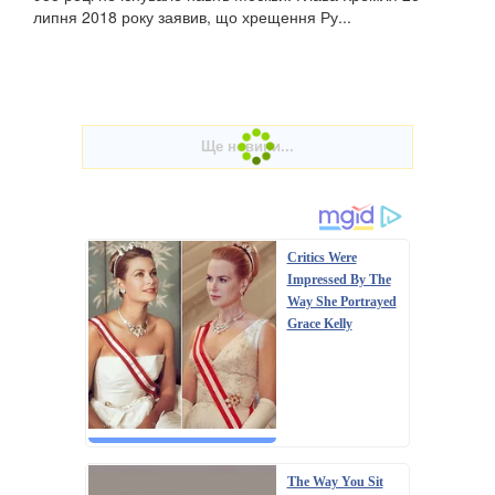
липня 2018 року заявив, що хрещення Ру...
Critics Were
Impressed By The
Way She Portrayed
Grace Kelly
The Way You Sit