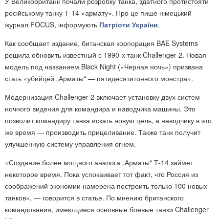
У Великобританії почали розробку танка, здатного протистояти
російському танку Т-14 «армату». Про це пише німецький
журнал FOCUS, інформують
Патріоти України
.
Как сообщает издание, битанская корпорация BAE Systems
решила обновить известный с 1990-х танк Challenger 2. Новая
модель под названием Black Night («Черная ночь») призвана
стать «убийцей „Арматы“ — пятидесятитонного монстра».
Модернизация Challenger 2 включает установку двух систем
ночного видения для командира и наводчика машины. Это
позволит командиру танка искать новую цель, а наводчику в это
же время — производить прицеливание. Также танк получит
улучшенную систему управления огнем.
«Создание более мощного аналога „Арматы“ Т-14 займет
некоторое время. Пока успокаивает тот факт, что Россия из
соображений экономии намерена построить только 100 новых
танков», — говорится в статье. По мнению британского
командования, имеющиеся основные боевые танки Challenger