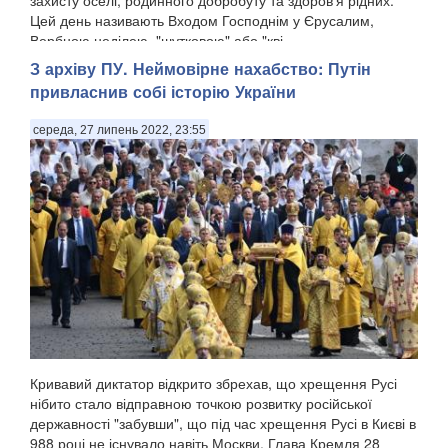
захисту оселі, родинного добробуту та здоров'я рідних.
Цей день називають Входом Господнім у Єрусалим,
Вербною неділею, "шутковою" або "кві...
З архіву ПУ. Неймовірне нахабство: Путін
привласнив собі історію України
середа, 27 липень 2022, 23:55
Кривавий диктатор відкрито збрехав, що хрещення Русі
нібито стало відправною точкою розвитку російської
державності "забувши", що під час хрещення Русі в Києві в
988 році не існувало навіть Москви. Глава Кремля 28