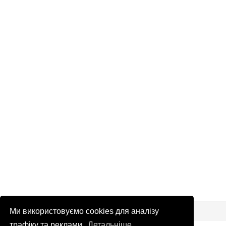
© Патріоти України 2026
Правова інформація
Ми використовуємо cookies для аналізу
трафіку та реклами.
Детальніше