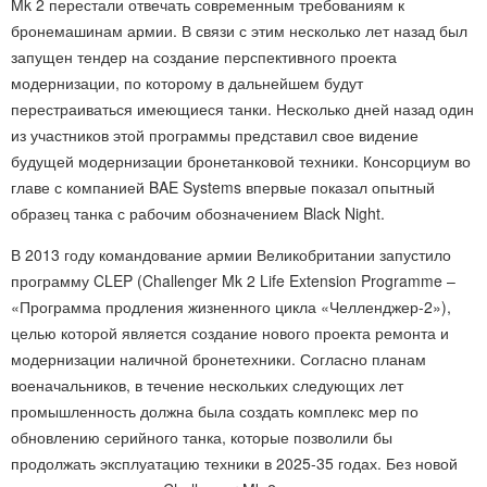
Mk 2 перестали отвечать современным требованиям к
бронемашинам армии. В связи с этим несколько лет назад был
запущен тендер на создание перспективного проекта
модернизации, по которому в дальнейшем будут
перестраиваться имеющиеся танки. Несколько дней назад один
из участников этой программы представил свое видение
будущей модернизации бронетанковой техники. Консорциум во
главе с компанией BAE Systems впервые показал опытный
образец танка с рабочим обозначением Black Night.
В 2013 году командование армии Великобритании запустило
программу CLEP (Challenger Mk 2 Life Extension Programme –
«Программа продления жизненного цикла «Челленджер-2»),
целью которой является создание нового проекта ремонта и
модернизации наличной бронетехники. Согласно планам
военачальников, в течение нескольких следующих лет
промышленность должна была создать комплекс мер по
обновлению серийного танка, которые позволили бы
продолжать эксплуатацию техники в 2025-35 годах. Без новой