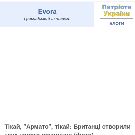
Evora
Громадський активіст
БЛОГИ
Тікай, "Армато", тікай: Британці створили
танк нового покоління (фото)