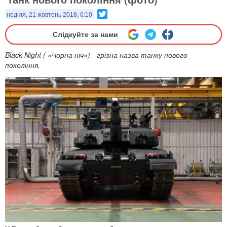
Twitter
неділя, 21 жовтень 2018, 6:10
Слідкуйте за нами
Black Night ( «Чорна ніч») - грізна назва танку нового
покоління.