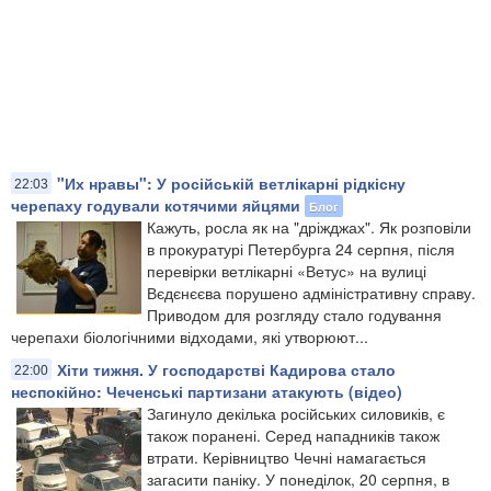
"Их нравы": У російській ветлікарні рідкісну
22:03
черепаху годували котячими яйцями
Блог
Кажуть, росла як на "дріжджах". Як розповіли
в прокуратурі Петербурга 24 серпня, після
перевірки ветлікарні «Ветус» на вулиці
Вєдєнєєва порушено адміністративну справу.
Приводом для розгляду стало годування
черепахи біологічними відходами, які утворюют...
Хіти тижня. У господарстві Кадирова стало
22:00
неспокійно: Чеченські партизани атакують (відео)
Загинуло декілька російських силовиків, є
також поранені. Серед нападників також
втрати. Керівництво Чечні намагається
загасити паніку. У понеділок, 20 серпня, в