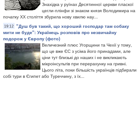
Знахідка у руїнах Десятинної церкви пласкої
цегли-плінфи зі знаком князя Володимира на
початку ХХ століття збурила нову хвилю нау...
"Душ був такий, що хороший господар там собаку
19:12
мити не буде": Українець розповів про незвичайну
подорож у Європу (фото)
Величезний плюс Угорщини та Чехії у тому,
що це вже ЄС з усіма його принадами, але
ціни тут близькі до наших і не викликають
мікроінсультів при перерахунку на гривні.
Цього літа, поки більшість українців підбирали
собі тури в Єгипет або Туреччину, з їх...