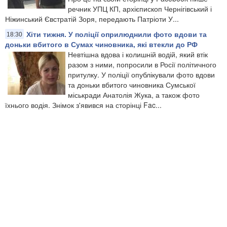
речник УПЦ КП, архієпископ Чернігівський і
Ніжинський Євстратій Зоря, передають Патріоти У...
Хіти тижня. У поліції оприлюднили фото вдови та
18:30
доньки вбитого в Сумах чиновника, які втекли до РФ
Невтішна вдова і колишній водій, який втік
разом з ними, попросили в Росії політичного
притулку. У поліції опублікували фото вдови
та доньки вбитого чиновника Сумської
міськради Анатолія Жука, а також фото
їхнього водія. Знімок з'явився на сторінці Fac...