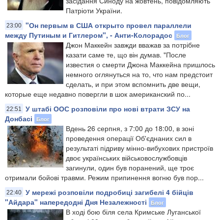
засідання Синоду на жовтень, повідомляють
Патріоти України.
"Он первым в США открыто провел параллели
23:00
между Путиным и Гитлером", - Анти-Колорадос
Блог
Джон Маккейн завжди вважав за потрібне
казати саме те, що він думав. "После
известия о смерти Джона Маккейна пришлось
немного оглянуться на то, что нам предстоит
сделать, и при этом вспомнить две вещи,
которые еще недавно повергли в шок американский по...
У штабі ООС розповіли про нові втрати ЗСУ на
22:51
Донбасі
Блог
Вдень 26 серпня, з 7:00 до 18:00, в зоні
проведення операції Об'єднаних сил в
результаті підриву мінно-вибухових пристроїв
двоє українських військовослужбовців
загинули, один був поранений, ще троє
отримали бойові травми. Режим припинення вогню був пор...
У мережі розповіли подробиці загибелі 4 бійців
22:40
"Айдара" напередодні Дня Незалежності
Блог
В ході бою біля села Кримське Луганської