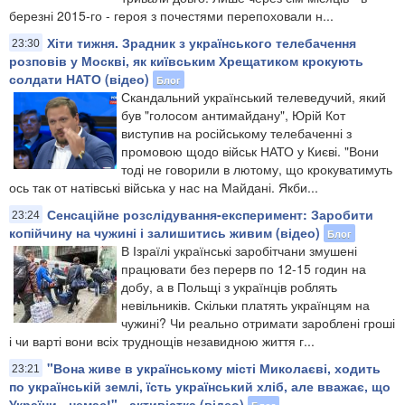
березні 2015-го - героя з почестями перепоховали н...
Хіти тижня. Зрадник з українського телебачення
23:30
розповів у Москві, як київським Хрещатиком крокують
солдати НАТО (відео)
Блог
Скандальний український телеведучий, який
був "голосом антимайдану", Юрій Кот
виступив на російському телебаченні з
промовою щодо військ НАТО у Києві. "Вони
тоді не говорили в лютому, що крокуватимуть
ось так от натівські війська у нас на Майдані. Якби...
Сенсаційне розслідування-експеримент: Заробити
23:24
копійчину на чужині і залишитись живим (відео)
Блог
В Ізраїлі українські заробітчани змушені
працювати без перерв по 12-15 годин на
добу, а в Польщі з українців роблять
невільників. Скільки платять українцям на
чужині? Чи реально отримати зароблені гроші
і чи варті вони всіх труднощів незавидною життя г...
"Вона живе в українському місті Миколаєві, ходить
23:21
по українській землі, їсть український хліб, але вважає, що
України - немає!" - активістка (відео)
Блог