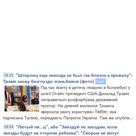
"Штирлиц еще никогда не был так близок к провалу":
18:15
Трамп знову безглуздо зганьбився (фото)
Блог
Під час візиту в дитячу лікарню в Колумбусі у
штаті Огайо президент США Дональд Трамп
неправильно розфарбував державний
прапор. На дивний малюнок Трампа
звернула увагу користувач Twitter, яка
підписана Талією, передають Патріоти України. Там же опублік...
"Лютый пи...ц", або "Звездуй по звездам, если
18:03
звезды будут на стороне ребенка": "Скорые не могут