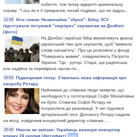
побиття, тож тепер відкрито кримінальну
справу. "І ось як я її прикрасив, нехай подякує, що не задуш...
Хіти тижня. Незвичайна "зброя": Бійці ЗСУ
21:00
підготували потужний "сюрприз" окупантам на Донбасі
(фото)
На Донбасі україські бійці вмикатимуть вранці
український гімн для окупантів, щоб "вивчили
слова напам'ять". Про це розповіли у фонді
"Повернись живим", повідомляють Патріоти
України. "Це - рупор. Стара, ще радянська,
але надійна та перевірена часом по...
Підвищення тиску: З'явилась нова інформація про
20:53
хворобу Ротару
Наближені до співачки люди заявили, що
необхідності у госпіталізації Софії Михайлівни
не було. Співачка Софія Ротару не
потрапляла до реанімації. У неї піднявся
артеріальний тиск. Допомогу Ротару надали
на місці, повідомив концертний директор співачки ...
Ніколи не запізно: Українець викинув новорічну
20:40
ялинку 24 серпня (фотофакт)
Блог