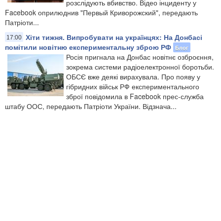
розслідують вбивство. Відео інциденту у
Facebook оприлюднив "Первый Криворожский", передають
Патріоти...
Хіти тижня. Випробувати на українцях: На Донбасі
17:00
помітили новітню експериментальну зброю РФ
Блог
Росія пригнала на Донбас новітнє озброєння,
зокрема системи радіоелектронної боротьби.
ОБСЄ вже деякі вирахувала. Про появу у
гібридних військ РФ експериментального
зброї повідомила в Facebook прес-служба
штабу ООС, передають Патріоти України. Відзнача...