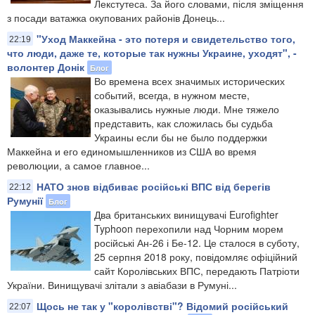
Лекстутеса. За його словами, після зміщення
з посади ватажка окупованих районів Донець...
"Уход Маккейна - это потеря и свидетельство того,
22:19
что люди, даже те, которые так нужны Украине, уходят", -
волонтер Донік
Блог
Во времена всех значимых исторических
событий, всегда, в нужном месте,
оказывались нужные люди. Мне тяжело
представить, как сложилась бы судьба
Украины если бы не было поддержки
Маккейна и его единомышленников из США во время
революции, а самое главное...
НАТО знов відбиває російські ВПС від берегів
22:12
Румунії
Блог
Два британських винищувачі Eurofighter
Typhoon перехопили над Чорним морем
російські Ан-26 і Бе-12. Це сталося в суботу,
25 серпня 2018 року, повідомляє офіційний
сайт Королівських ВПС, передають Патріоти
України. Винищувачі злітали з авіабази в Румуні...
Щось не так у "королівстві"? Відомий російський
22:07