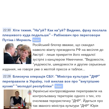
Хіти тижня. "На*уй? Как на*уй? Видимо, фрау послала
22:30
плешивого куда подальше" - Рабінович про переговори
Путіна і Меркель
Блог
Російський блогер вважає, що скандал
навколо візиту президента РФ на весілля до
Австрії - лише прикриття його невдалої
зустрічі з канцлером Німеччини. "Ведомости,
*уедомости, шмедомости и другие серьезные
издания, не говоря уже о желтой прессе и таблои...
Блискуча операція СБУ: "Міністра культури "ДНР"
22:28
переправили в Україну, той виклав все про "внутрішню
кухню" "молодої республіки"
Блог
Українські контррозвідники переправили на
контрольовану територію одного з тих, хто
очолював терористичну "ДНР". Йдеться про
так званого міністра культури "ДНР" Юрія