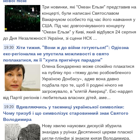
нової пісні
Три новинки, які "Океан Ельзи" представив на
концерті, були написані Святославом
Вакарчуком особисто під час його навчання у
США. Під час довгоочікуваного концерту
"Океан Ельзи" у Киві, який відбувся 24 серпня
до Дня Незалежності України, зі сцени НСК ...
Хіти тижня. "Вони ж до війни готуються!": Одіозна
19:30
екс-регіоналка не упустила можливості в свято
поплакатися, як її "хунта пригнічує парадом"
Олена Бондаренко може спокійно плакатися
на публіку про «тяжку долю розбомбленого
Україною Донбасу», адже вона давно
подбала про те, щоб її родині нічого не
загрожувало, в "клятій Америці". Екс-нардеп
від Партії регіонів і любителька власних дітей, аме...
Вдивляючись у таємниці української символіки:
19:20
Чому тризуб і що символізує старовинний знак Святого
Володимира
Нову хвилю наукових дискусій збурила
знахідка у руїнах Десятинної церкви пласкої
цегли-плінфи зі знаком князя Володимира.