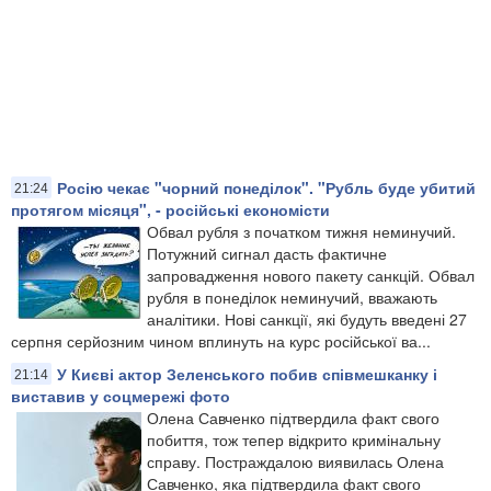
​Росію чекає "чорний понеділок". "Рубль буде убитий
21:24
протягом місяця", - російські економісти
Обвал рубля з початком тижня неминучий.
Потужний сигнал дасть фактичне
запровадження нового пакету санкцій. Обвал
рубля в понеділок неминучий, вважають
аналітики. Нові санкції, які будуть введені 27
серпня серйозним чином вплинуть на курс російської ва...
У Києві актор Зеленського побив співмешканку і
21:14
виставив у соцмережі фото
Олена Савченко підтвердила факт свого
побиття, тож тепер відкрито кримінальну
справу. Постраждалою виявилась Олена
Савченко, яка підтвердила факт свого