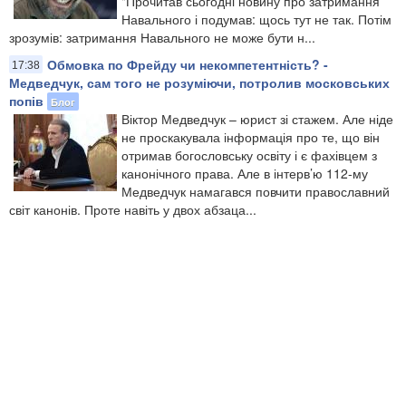
"Прочитав сьогодні новину про затримання
Навального і подумав: щось тут не так. Потім
зрозумів: затримання Навального не може бути н...
Обмовка по Фрейду чи некомпетентність? -
17:38
Медведчук, сам того не розуміючи, потролив московських
попів
Блог
Віктор Медведчук – юрист зі стажем. Але ніде
не проскакувала інформація про те, що він
отримав богословську освіту і є фахівцем з
канонічного права. Але в інтерв’ю 112-му
Медведчук намагався повчити православний
світ канонів. Проте навіть у двох абзаца...