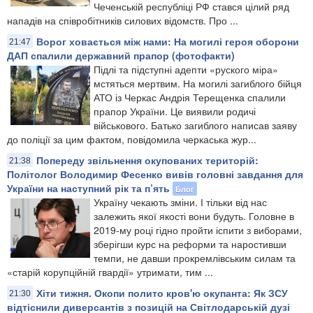
Чеченській республіці РФ стався цілий ряд
нападів на співробітників силових відомств. Про ...
Ворог ховається між нами: На могилі героя оборони
21:47
ДАП спалили державний прапор (фотофакти)
Підлі та підступні адепти «руского міра»
мстяться мертвим. На могилі загиблого бійця
АТО із Черкас Андрія Терещенка спалили
прапор України. Це виявили родичі
військового. Батько загиблого написав заяву
до поліції за цим фактом, повідомила черкаська жур...
​Попереду звільнення окупованих територій:
21:38
Політолог Володимир Фесенко вивів головні завдання для
України на наступний рік та п’ять
Блог
Україну чекають зміни. І тільки від нас
залежить якої якості вони будуть. Головне в
2019-му році гідно пройти іспити з виборами,
зберігши курс на реформи та наростивши
темпи, не давши прокремлівським силам та
«старій корупційній гвардії» утримати, тим ...
Хіти тижня. Окопи полито кров'ю окупанта: Як ЗСУ
21:30
відтіснили диверсантів з позицій на Світлодарській дузі