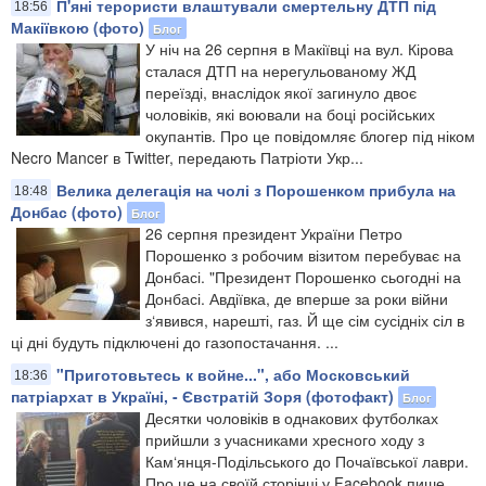
П'яні терористи влаштували смертельну ДТП під
18:56
Макіївкою (фото)
Блог
У ніч на 26 серпня в Макіївці на вул. Кірова
сталася ДТП на нерегульованому ЖД
переїзді, внаслідок якої загинуло двоє
чоловіків, які воювали на боці російських
окупантів. Про це повідомляє блогер під ніком
Necro Mancer в Twitter, передають Патріоти Укр...
Велика делегація на чолі з Порошенком прибула на
18:48
Донбас (фото)
Блог
26 серпня президент України Петро
Порошенко з робочим візитом перебуває на
Донбасі. "Президент Порошенко сьогодні на
Донбасі. Авдіївка, де вперше за роки війни
з‘явився, нарешті, газ. Й ще сім сусідніх сіл в
ці дні будуть підключені до газопостачання. ...
"Приготовьтесь к войне...", або Московський
18:36
патріархат в Україні, - Євстратій Зоря (фотофакт)
Блог
Десятки чоловіків в однакових футболках
прийшли з учасниками хресного ходу з
Кам‘янця-Подільського до Почаївської лаври.
Про це на своїй сторінці у Facebook пише