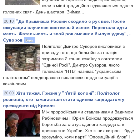
коли в місті традиційно відзначається одне з
головних свят - День шахтаря. Знімки...
"До Крымнаша России сходило с рук все. После
20:10
оккупации случился системный излом. Перестала идти
масть. Фатальность и злой рок сменили былую удачу", -
Суворов
Блог
Політолог Дмитро Суворов висловився з
приводу того, що бельгійська поліція
затримала 2 тонни кокаїну з логотипом
"Єдиної Росії". Дмитро Суворов, якого
телеканал "НТВ" називає "українським
політологом" неодноразово висловився щодо ситуації з
кокаїновим ...
Хіти тижня. Гризня у "п'ятій колоні": Політолог
20:00
розповів, хто намагається стати єдиним кандидатом у
президенти від Кремля
Між проросійськими ставлениками Вадимом
Рабіновичем і Юрієм Бойком продовжується
боротьба за статус єдиного кандидата в
президенти України. Хто із них виграв – буде
зрозуміло, коли партії "Опозиційний блок" і