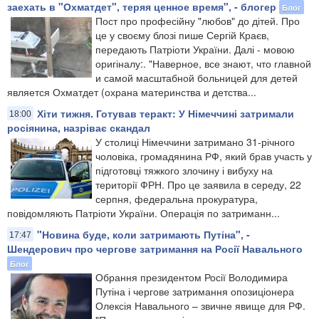
заехать в "Охматдет", теряя ценное время", - блогер
Блог
Пост про професійну "любов" до дітей. Про
це у своєму блозі пише Сергій Краєв,
передають Патріоти України. Далі - мовою
оригіналу:. "Наверное, все знают, что главной
и самой масштабной больницей для детей
является Охматдет (охрана материнства и детства...
Хіти тижня. Готував теракт: У Німеччині затримали
18:00
росіянина, назріває скандал
У столиці Німеччини затримано 31-річного
чоловіка, громадянина РФ, який брав участь у
підготовці тяжкого злочину і вибуху на
території ФРН. Про це заявила в середу, 22
серпня, федеральна прокуратура,
повідомляють Патріоти України. Операція по затриманн...
"Новина буде, коли затримають Путіна", -
17:47
Шендерович про чергове затримання на Росії Навального
Блог
Обрання президентом Росії Володимира
Путіна і чергове затримання опозиціонера
Олексія Навального – звичне явище для РФ.