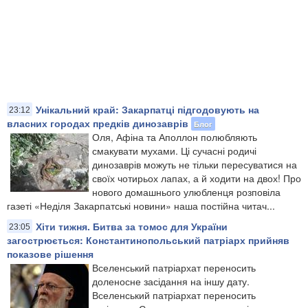
Унікальний край: Закарпатці підгодовують на
23:12
власних городах предків динозаврів
Блог
Оля, Афіна та Аполлон полюбляють
смакувати мухами. Ці сучасні родичі
динозаврів можуть не тільки пересуватися на
своїх чотирьох лапах, а й ходити на двох! Про
нового домашнього улюбленця розповіла
газеті «Неділя Закарпатські новини» наша постійна читач...
Хіти тижня. Битва за томос для України
23:05
загострюється: Константинопольський патріарх прийняв
показове рішення
​Вселенський патріархат переносить
доленосне засідання на іншу дату.
Вселенський патріархат переносить