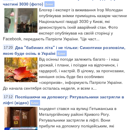
частині 3030 (фото)
Блог
Блогер і експерт із виживання Ігор Молодан
опублікував знімки приміщень казарм частини
Національної гвардії 3030 у Києві, які
демонструють їхній аварійний стан. Фото
експерт опублікував на своїй сторінці у
Facebook, передають Патріоти України. "Це част...
Два "бабиних літа" і не тільки: Синоптики розповіли,
17:20
якою буде осінь в Україні
Блог
Від осінньї погоди залежить багато - і наш
урожай, і плани, і поїздки на відпочинок, і
гардероб, і настрій. В цілому, за прогнозами,
нинішня осінь буде без особливих
«сюрпризів», інформують Патріоти України.
До начала сентября осталась неделя, и всем х...
Поспішаючи на допомогу: Рятувальники застрягли в
17:12
ліфті (відео)
Блог
Інцидент стався на вулиці Гетьманська в
Металургійному районі Кривого Рогу.
Рятувальники застрягли в ліфті. Вони
прибули на допомогу поліцейським, які