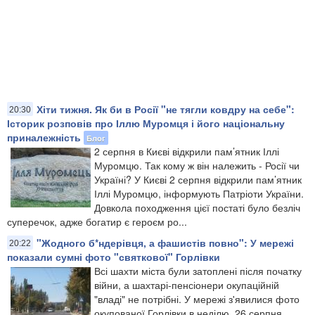
Хіти тижня. Як би в Росії "не тягли ковдру на себе":
20:30
Історик розповів про Іллю Муромця і його національну
приналежність
Блог
2 серпня в Києві відкрили пам’ятник Іллі
Муромцю. Так кому ж він належить - Росії чи
Україні? У Києві 2 серпня відкрили пам’ятник
Іллі Муромцю, інформують Патріоти України.
Довкола походження цієї постаті було безліч
суперечок, адже богатир є героєм ро...
"Жодного б*ндерівця, а фашистів повно": У мережі
20:22
показали сумні фото "святкової" Горлівки
Всі шахти міста були затоплені після початку
війни, а шахтарі-пенсіонери окупаційній
"владі" не потрібні. У мережі з'явилися фото
окупованої Горлівки в неділю, 26 серпня,