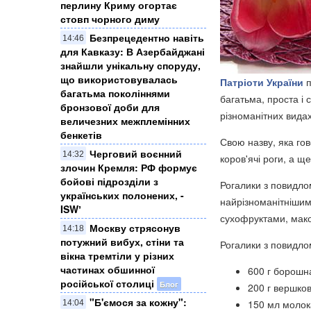
перлину Криму огортає
стовп чорного диму
Безпрецедентно навіть
14:46
для Кавказу: В Азербайджані
знайшли унікальну споруду,
що використовувалась
Патріоти України
п
багатьма поколіннями
багатьма, проста і 
бронзової доби для
різноманітних видах
величезних межплемінних
бенкетів
Свою назву, яка го
Черговий воєнний
14:32
коров'ячі роги, а щ
злочин Кремля: ​РФ формує
бойові підрозділи з
Рогалики з повидло
українських полонених, -
найрізноманітніши
ISWʼ
сухофруктами, мак
Москву стрясонув
14:18
потужний вибух, стіни та
Рогалики з повидлом
вікна тремтіли у різних
частинах обшинної
600 г борошн
російської столиці
Блог
200 г вершко
"Б'ємося за кожну":
150 мл молок
14:04