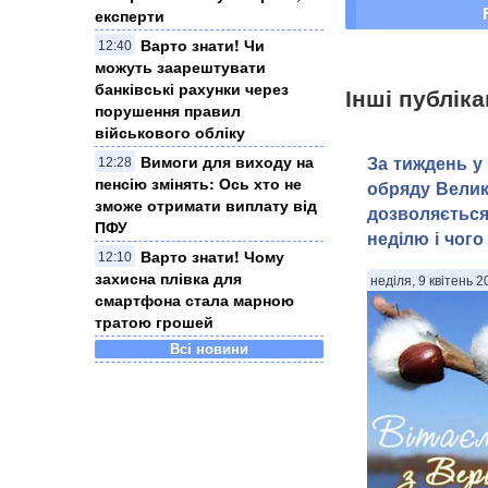
експерти
Варто знати! Чи
12:40
можуть заарештувати
банківські рахунки через
Інші публіка
порушення правил
військового обліку
Вимоги для виходу на
За тиждень у
12:28
пенсію змінять: Ось хто не
обряду Вели
зможе отримати виплату від
дозволяється
ПФУ
неділю і чого
Варто знати! Чому
12:10
захисна плівка для
неділя, 9 квітень 2
смартфона стала марною
тратою грошей
Всі новини