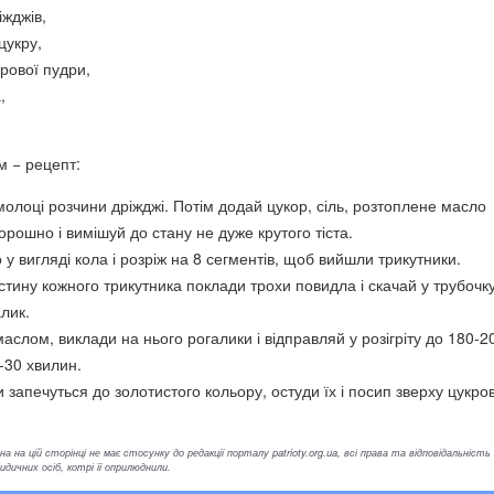
іжджів,
цукру,
крової пудри,
,
м − рецепт:
 молоці розчини дріжджі. Потім додай цукор, сіль, розтоплене масло
орошно і вимішуй до стану не дуже крутого тіста.
о у вигляді кола і розріж на 8 сегментів, щоб вийшли трикутники.
тину кожного трикутника поклади трохи повидла і скачай у трубочк
лик.
аслом, виклади на нього рогалики і відправляй у розігріту до 180-2
-30 хвилин.
 запечуться до золотистого кольору, остуди їх і посип зверху цукр
а на цій сторінці не має стосунку до редакції порталу patrioty.org.ua, всі права та відповідальність
ичних осіб, котрі її оприлюднили.