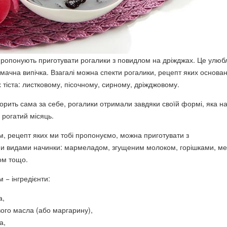
ропонують приготувати рогалики з повидлом на дріжджах. Це улюб
смачна випічка. Взагалі можна спекти рогалики, рецепт яких основа
 тіста: листковому, пісочному, сирному, дріжджовому.
ворить сама за себе, рогалики отримали завдяки своїй формі, яка н
е рогатий місяць.
м, рецепт яких ми тобі пропонуємо, можна приготувати з
ми видами начинки: мармеладом, згущеним молоком, горішками, м
ом тощо.
 − інгредієнти:
а,
вого масла (або маргарину),
а,