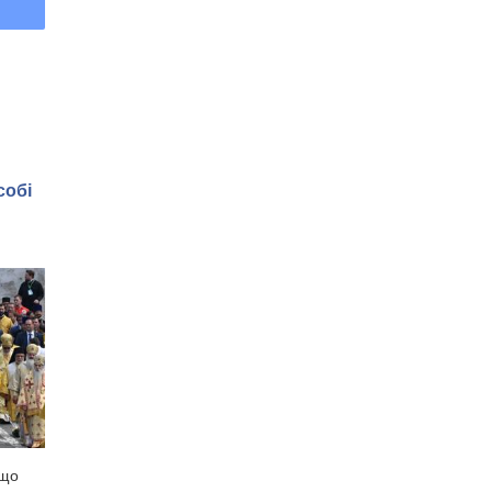
собі
 що