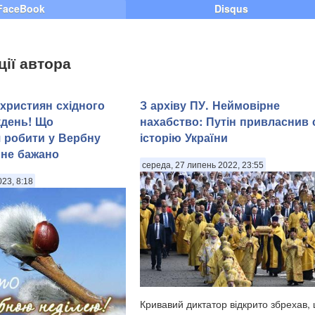
FaceBook
Disqus
ції автора
 християн східного
З архіву ПУ. Неймовірне
кдень! Що
нахабство: Путін привласнив 
 робити у Вербну
історію України
 не бажано
середа, 27 липень 2022, 23:55
023, 8:18
Кривавий диктатор відкрито збрехав,