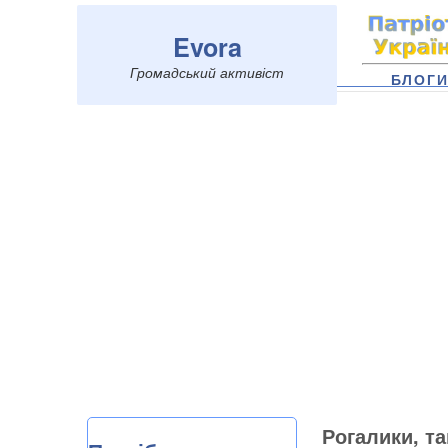
Evora
Громадський активіст
БЛОГ
Рогалики, та