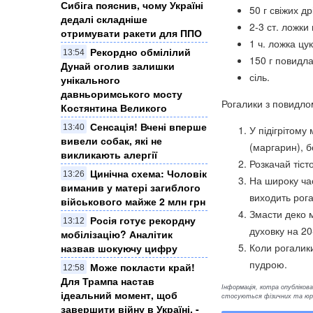
Сибіга пояснив, чому Україні
50 г свіжих др
дедалі складніше
2-3 ст. ложки 
отримувати ракети для ППО
1 ч. ложка цу
Рекордно обмілілий
13:54
150 г повидла
Дунай оголив залишки
сіль.
унікального
давньоримського мосту
Рогалики з повидло
Костянтина Великого
Сенсація! Вчені вперше
13:40
У підігрітому
вивели собак, які не
(маргарин), б
викликають алергії
Розкачай тіст
Цинічна схема: Чоловік
13:26
На широку час
виманив у матері загиблого
виходить рога
військового майже 2 млн грн
Змасти деко м
Росія готує рекордну
13:12
духовку на 20
мобілізацію? Аналітик
Коли рогалики
назвав шокуючу цифру
пудрою.
Може покласти край!
12:58
Для Трампа настав
Інформація, котра опублікован
ідеальний момент, щоб
стосуються фізичних та юрид
завершити війну в Україні, -