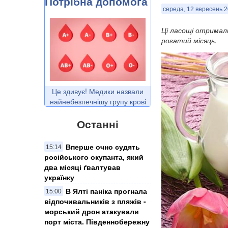
Потрібна допомога
середа, 12 вересень 2
Ці ласощі отримали
рогатий місяць.
Це здивує! Медики назвали
найнебезпечнішу групу крові
Останні
Вперше очно судять
15:14
російського окупанта, який
два місяці ґвалтував
українку
​В Ялті паніка прогнала
15:00
відпочивальників з пляжів -
морський дрон атакували
порт міста. Південнобережну