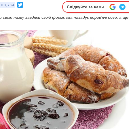
Twitter
018, 7:24
Слідкуйте за нами
 свою назву завдяки своїй формі, яка нагадує коров'ячі роги, а ще