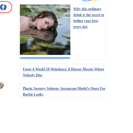
Why this ordinary
drink is the secret to
feeling your best
every day
Enter A World Of Weirdness: 8 Horror Movies Where
Nobody Dies
Plastic Surgery Splurge: Instagram Model's Quest For
Barbie Looks