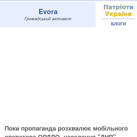
Evora
Громадський активіст
БЛОГИ
Поки пропаганда розхвалює мобільного
оператора ОРДЛО, населення "ДНР"