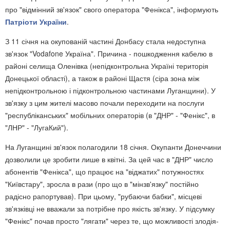
про "відмінний зв'язок" свого оператора "Фенікса", інформують
Патріоти України
.
З 11 січня на окупованій частині Донбасу стала недоступна
зв'язок "Vodafone Україна". Причина - пошкодження кабелю в
районі селища Оленівка (непідконтрольна Україні територія
Донецької області), а також в районі Щастя (сіра зона між
непідконтрольною і підконтрольною частинами Луганщини). У
зв'язку з цим жителі масово почали переходити на послуги
"республіканських" мобільних операторів (в "ДНР" - "Фенікс", в
"ЛНР" - "ЛугаКий").
На Луганщині зв'язок полагодили 18 січня. Окупанти Донеччини
дозволили це зробити лише в квітні. За цей час в "ДНР" число
абонентів "Фенікса", що працює на "віджатих" потужностях
"Київстару", зросла в рази (про що в "мінзв'язку" постійно
радісно рапортував). При цьому, "рубаючи бабки", місцеві
зв'язківці не вважали за потрібне про якість зв'язку. У підсумку
"Фенікс" почав просто "лягати" через те, що можливості злодія-