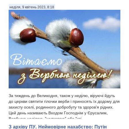
неділя, 9 квітень 2023, 8:18
За тиждень до Великодня, також у неділю, віруючі йдуть
до церкви святити гілочки верби і приносять їх додому для
захисту оселі, родинного добробуту та здоров'я рідних.
Цей день називають Входом Господнім у Єрусалим,
Вербною неділею, "шутковою" або "кві...
З архіву ПУ. Неймовірне нахабство: Путін