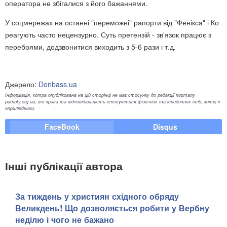
оператора не збігалися з його бажаннями.
У соцмережах на останні "переможні" рапорти від "Фенікса" і Ко
реагують часто нецензурно. Суть претензій - зв'язок працює з
перебоями, додзвонитися виходить з 5-6 рази і т.д.
Джерело:
Donbass.ua
Інформація, котра опублікована на цій сторінці не має стосунку до редакції порталу
patrioty.org.ua, всі права та відповідальність стосуються фізичних та юридичних осіб, котрі її
оприлюднили.
FaceBook
Disqus
Інші публікації автора
За тиждень у християн східного обряду
Великдень! Що дозволяється робити у Вербну
неділю і чого не бажано