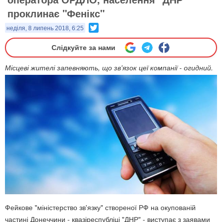
проклинає "Фенікс"
Twitter
неділя, 8 липень 2018, 6:25
Слідкуйте за нами
Місцеві жителі запевняють, що зв'язок цеї компанії - огидний.
Фейкове "міністерство зв'язку" створеної РФ на окупованій
частині Донеччини - квазіреспубліці "ДНР" - виступає з заявами