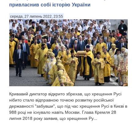
привласнив собі історію України
середа, 27 липень 2022, 23:55
Кривавий диктатор відкрито збрехав, що хрещення Русі
нібито стало відправною точкою розвитку російської
державності "забувши", що під час хрещення Русі в Києві в
988 році не існувало навіть Москви. Глава Кремля 28
липня 2018 року заявив, що хрещення Ру...