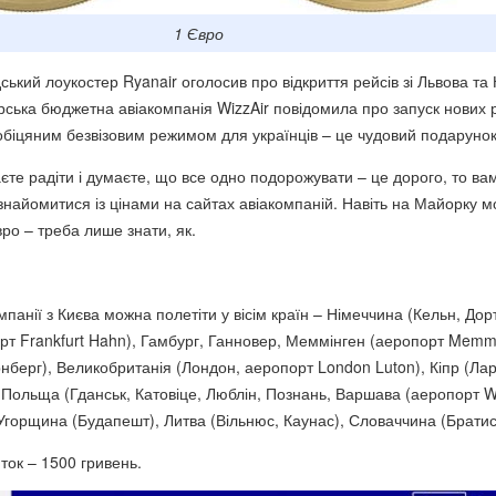
1 Євро
ський лоукостер Ryanair оголосив про відкриття рейсів зі Львова та 
орська бюджетна авіакомпанія WizzAir повідомила про запуск нових 
 обіцяним безвізовим режимом для українців – це чудовий подарунок
єте радіти і думаєте, що все одно подорожувати – це дорого, то ва
знайомитися із цінами на сайтах авіакомпаній. Навіть на Майорку 
євро – треба лише знати, як.
омпанії з Києва можна полетіти у вісім країн – Німеччина (Кельн, До
т Frankfurt Hahn), Гамбург, Ганновер, Меммінген (аеропорт Memm
нберг), Великобританія (Лондон, аеропорт London Luton), Кіпр (Лар
, Польща (Гданськ, Катовіце, Люблін, Познань, Варшава (аеропорт 
 Угорщина (Будапешт), Литва (Вільнюс, Каунас), Словаччина (Братис
ток – 1500 гривень.