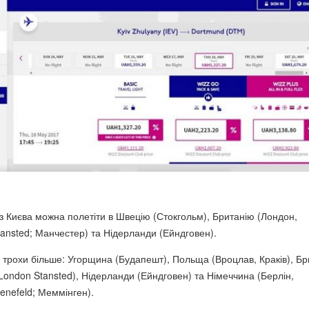
 з Києва можна полетіти в Швецію (Стокгольм), Британію (Лондон,
ansted; Манчестер) та Нідерланди (Ейндговен).
в трохи більше: Угорщина (Будапешт), Польща (Вроцлав, Краків), Бр
London Stansted), Нідерланди (Ейндговен) та Німеччина (Берлін,
enefeld; Меммінген).