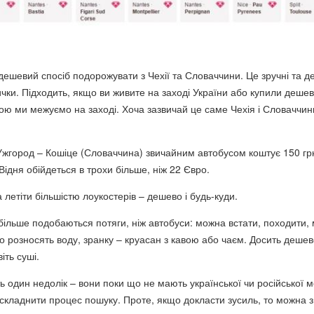
дешевий спосіб подорожувати з Чехії та Словаччини. Це зручні та д
ички. Підходить, якщо ви живите на заході України або купили деше
якою ми межуємо на заході. Хоча зазвичай це саме Чехія і Словаччин
Ужгород – Кошіце (Словаччина) звичайним автобусом коштує 150 гр
Відня обійдеться в трохи більше, ніж 22 Євро.
 летіти більшістю лоукостерів – дешево і будь-куди.
 більше подобаються потяги, ніж автобуси: можна встати, походити, 
о розносять воду, зранку – круасан з кавою або чаєм. Досить деше
іть суші.
ть один недолік – вони поки що не мають української чи російської 
ускладнити процес пошуку. Проте, якщо докласти зусиль, то можна з