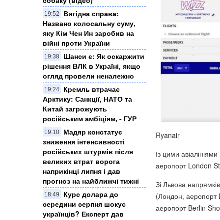
Вигідна справа:
19:52
Названо колосальну суму,
яку Кім Чен Ин заробив на
війні проти України
Шанси є: Як оскаржити
19:38
рішення ВЛК в Україні, якщо
огляд провели неналежно
Кремль втрачає
19:24
Арктику: Санкції, НАТО та
Китай загрожують
російським амбіціям, - ГУР
Мадяр констатує
19:10
Ryanair
зниження інтенсивності
російських штурмів після
Із цими авіалініями
великих втрат ворога
аеропорт London St
наприкінці липня і дав
прогноз на найближчі тижні
Зі Львова напрямкі
Курс долара до
(Лондон, аеропорт 
18:49
середини серпня шокує
аеропорт Berlin Sho
українців? Експерт дав