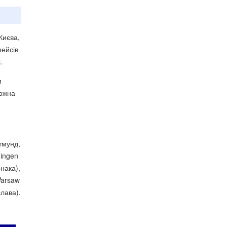
Києва,
рейсів
.
м
можна
ртмунд,
ingen
нака),
Warsaw
лава).