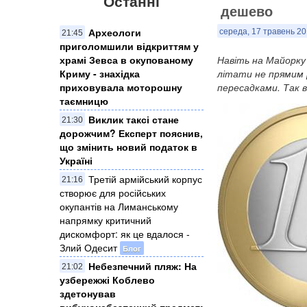
Останні
дешево
Археологи
середа, 17 травень 20
21:45
приголомшили відкриттям у
храмі Зевса в окупованому
Навіть на Майорку
Криму - знахідка
літати не прямим р
приховувала моторошну
пересадками. Так 
таємницю
Виклик таксі стане
21:30
дорожчим? Експерт пояснив,
що змінить новий податок в
Україні
Третій армійський корпус
21:16
створює для російських
окупантів на Лиманському
напрямку критичний
дискомфорт: як це вдалося -
Злий Одесит
Блог
Небезпечний пляж: На
21:02
узбережжі Коблево
здетонував
вибухонебезпечний предмет: