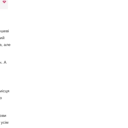
ешеві
вий
в, але
н. А
місця
во
мови
 усім