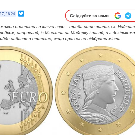
Twitter
17, 16:24
Слідкуйте за нами
 можна полетіти за кілька євро – треба лише знати, як. Найкра
ейсом, наприклад, із Мюнхена на Майорку і назад, а з декількома
вийде набагато дешевше, якщо правильно підібрати міста.