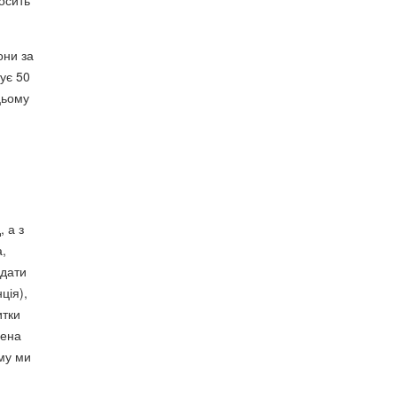
осить
они за
тує 50
цьому
 а з
,
ідати
ція),
итки
хена
ому ми