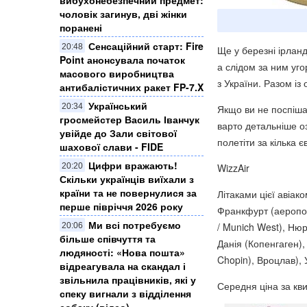
чоловік загинув, дві жінки
поранені
Сенсаційний старт: Fire
20:48
Ще у березні ірланд
Point анонсувала початок
а слідом за ним уг
масового виробництва
з України. Разом із
антибалістичних ракет FP-7.X
Український
20:34
Якщо ви не поспіша
гросмейстер Василь Іванчук
варто детальніше о
увійде до Зали світової
полетіти за кілька 
шахової слави - FIDE
Цифри вражають!
20:20
WizzAir
Скільки українців виїхали з
країни та не повернулися за
Літаками цієї авіак
перше півріччя 2026 року
Франкфурт (аеропор
Ми всі потребуємо
/ Munich West), Нюр
20:06
більше співчуття та
Данія (Копенгаген)
людяності: «Нова пошта»
Chopin), Вроцлав),
відреагувала на скандал і
звільнила працівників, які у
Середня ціна за кви
спеку вигнали з відділення
собаку (відео)