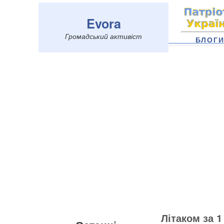
Evora
Громадський активіст
БЛОГ
Літаком за 