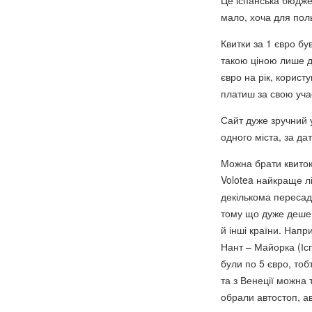
Це іспанська бюджет
мало, хоча для пол
Квитки за 1 євро бу
такою ціною лише дл
євро на рік, корис
платиш за свою учас
Сайт дуже зручний 
одного міста, за д
Можна брати квиток 
Volotea найкраще л
декількома пересад
тому що дуже дешеві
й інші країни. Нап
Нант – Майорка (Ісп
були по 5 євро, то
та з Венеції можна 
обрали автостоп, а