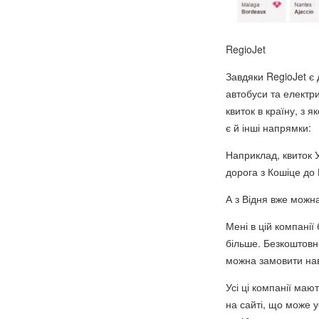
RegioJet
Завдяки RegioJet є 
автобуси та електр
квиток в країну, з 
є й інші напрямки:
Наприклад, квиток 
дорога з Кошіце до 
А з Відня вже можна
Мені в цій компанії
більше. Безкоштовн
можна замовити нав
Усі ці компанії маю
на сайті, що може 