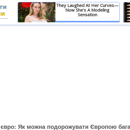
They Laughed At Her Curves—
Now She's A Modeling
Sensation
И
Детальніше
1 євро: Як можна подорожувати Європою бага