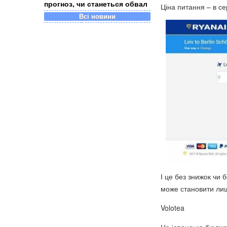
прогноз, чи станеться обвал
Ціна питання – в с
Всі новини
І це без знижок чи 
може становити лише
Volotea