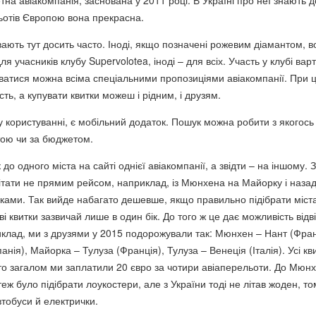
на авіакомпанія, заснована у 2011 році. В Україні про неї знають д
ьотів Європою вона прекрасна.
вають тут досить часто. Іноді, якщо позначені рожевим діамантом, в
я учасників клубу Supervolotea, іноді – для всіх. Участь у клубі вар
туватися можна всіма спеціальними пропозиціями авіакомпанії. При 
ть, а купувати квитки можеш і рідним, і друзям.
у користуванні, є мобільний додаток. Пошук можна робити з якогось
атою чи за бюджетом.
до одного міста на сайті однієї авіакомпанії, а звідти – на іншому. З
ітати не прямим рейсом, наприклад, із Мюнхена на Майорку і назад,
ками. Так вийде набагато дешевше, якщо правильно підібрати міста
 квитки зазвичай лише в один бік. До того ж це дає можливість відв
риклад, ми з друзями у 2015 подорожували так: Мюнхен – Нант (Фран
анія), Майорка – Тулуза (Франція), Тулуза – Венеція (Італія). Усі кв
бто загалом ми заплатили 20 євро за чотири авіаперельоти. До Мюн
теж було підібрати лоукостери, але з України тоді не літав жоден, т
втобуси й електрички.