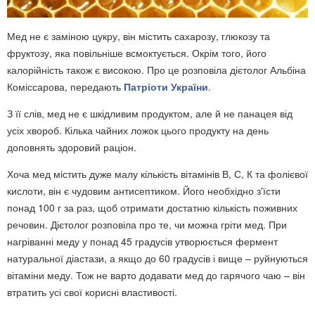
Мед не є заміною цукру, він містить сахарозу, глюкозу та
фруктозу, яка повільніше всмоктується. Окрім того, його
калорійність також є високою. Про це розповіла дієтолог Альбіна
Коміссарова, передають
Патріоти України
.
З її слів, мед не є шкідливим продуктом, але й не панацея від
усіх хвороб. Кілька чайних ложок цього продукту на день
доповнять здоровий раціон.
Хоча мед містить дуже малу кількість вітамінів В, С, К та фолієвої
кислоти, він є чудовим антисептиком. Його необхідно з'їсти
понад 100 г за раз, щоб отримати достатню кількість поживних
речовин. Дієтолог розповіла про те, чи можна гріти мед. При
нагріванні меду у понад 45 градусів утворюється фермент
натуральної діастази, а якщо до 60 градусів і вище – руйнуються
вітаміни меду. Тож не варто додавати мед до гарячого чаю – він
втратить усі свої корисні властивості.