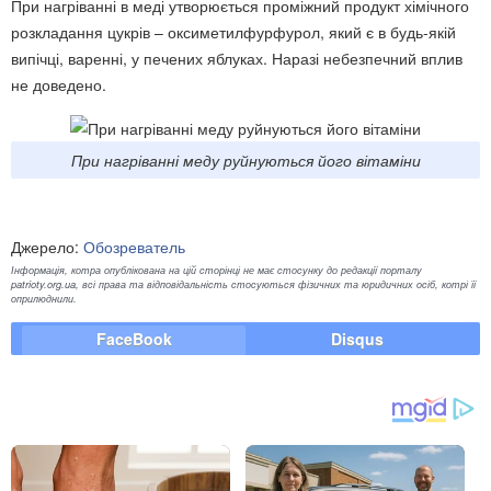
При нагріванні в меді утворюється проміжний продукт хімічного
розкладання цукрів – оксиметилфурфурол, який є в будь-якій
випічці, варенні, у печених яблуках. Наразі небезпечний вплив
не доведено.
При нагріванні меду руйнуються його вітаміни
Джерело:
Обозреватель
Інформація, котра опублікована на цій сторінці не має стосунку до редакції порталу
patrioty.org.ua, всі права та відповідальність стосуються фізичних та юридичних осіб, котрі її
оприлюднили.
FaceBook
Disqus