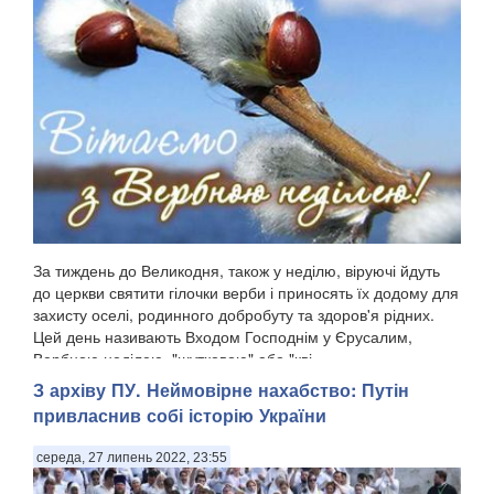
За тиждень до Великодня, також у неділю, віруючі йдуть
до церкви святити гілочки верби і приносять їх додому для
захисту оселі, родинного добробуту та здоров'я рідних.
Цей день називають Входом Господнім у Єрусалим,
Вербною неділею, "шутковою" або "кві...
З архіву ПУ. Неймовірне нахабство: Путін
привласнив собі історію України
середа, 27 липень 2022, 23:55