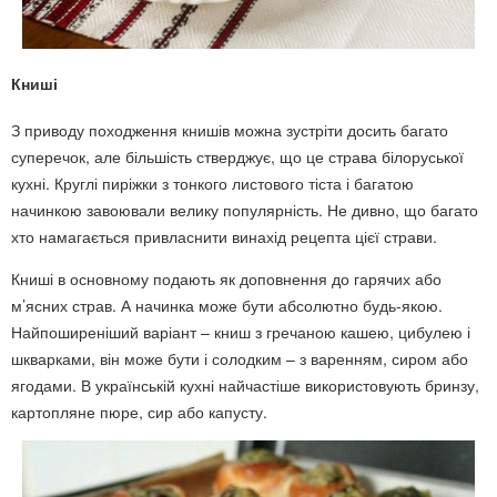
Книші
З приводу походження книшів можна зустріти досить багато
суперечок, але більшість стверджує, що це страва білоруської
кухні. Круглі пиріжки з тонкого листового тіста і багатою
начинкою завоювали велику популярність. Не дивно, що багато
хто намагається привласнити винахід рецепта цієї страви.
Книші в основному подають як доповнення до гарячих або
м’ясних страв. А начинка може бути абсолютно будь-якою.
Найпоширеніший варіант – книш з гречаною кашею, цибулею і
шкварками, він може бути і солодким – з варенням, сиром або
ягодами. В українській кухні найчастіше використовують бринзу,
картопляне пюре, сир або капусту.