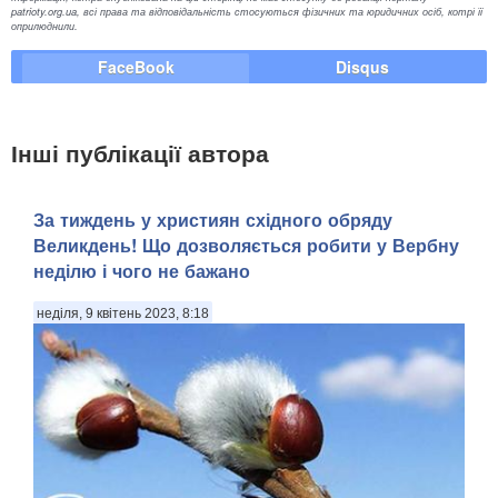
patrioty.org.ua, всі права та відповідальність стосуються фізичних та юридичних осіб, котрі її
оприлюднили.
FaceBook
Disqus
Інші публікації автора
За тиждень у християн східного обряду
Великдень! Що дозволяється робити у Вербну
неділю і чого не бажано
неділя, 9 квітень 2023, 8:18