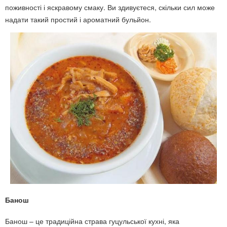
поживності і яскравому смаку. Ви здивуєтеся, скільки сил може
надати такий простий і ароматний бульйон.
Банош
Банош – це традиційна страва гуцульської кухні, яка