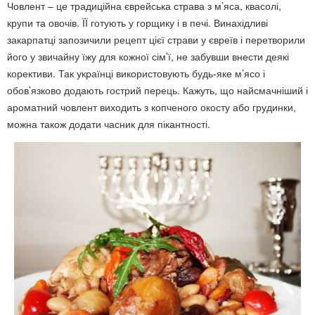
Човлент – це традиційна єврейська страва з м’яса, квасолі,
крупи та овочів. ЇЇ готують у горщику і в печі. Винахідливі
закарпатці запозичили рецепт цієї страви у євреїв і перетворили
його у звичайну їжу для кожної сім’ї, не забувши внести деякі
корективи. Так українці використовують будь-яке м’ясо і
обов’язково додають гострий перець. Кажуть, що найсмачніший і
ароматний човлент виходить з копченого окосту або грудинки,
можна також додати часник для пікантності.