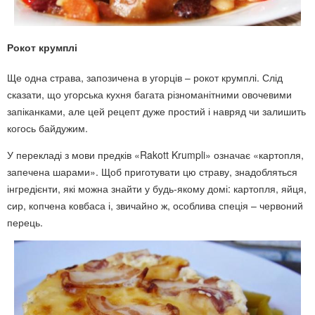
Рокот крумплі
Ще одна страва, запозичена в угорців – рокот крумплі. Слід
сказати, що угорська кухня багата різноманітними овочевими
запіканками, але цей рецепт дуже простий і навряд чи залишить
когось байдужим.
У перекладі з мови предків «Rakott Krumpli» означає «картопля,
запечена шарами». Щоб приготувати цю страву, знадобляться
інгредієнти, які можна знайти у будь-якому домі: картопля, яйця,
сир, копчена ковбаса і, звичайно ж, особлива спеція – червоний
перець.