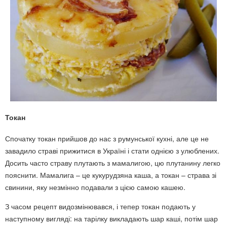
Токан
Спочатку токан прийшов до нас з румунської кухні, але це не
завадило страві прижитися в Україні і стати однією з улюблених.
Досить часто страву плутають з мамалигою, цю плутанину легко
пояснити. Мамалига – це кукурудзяна каша, а токан – страва зі
свинини, яку незмінно подавали з цією самою кашею.
З часом рецепт видозмінювався, і тепер токан подають у
наступному вигляді: на тарілку викладають шар каші, потім шар