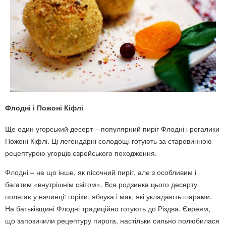
Флодні і Пожоні Кіфлі
Ще один угорський десерт – популярний пиріг Флодні і рогалики
Пожоні Кіфлі. Ці легендарні солодощі готують за старовинною
рецептурою угорців єврейського походження.
Флодні – не що інше, як пісочний пиріг, але з особливим і
багатим «внутрішнім світом». Вся родзинка цього десерту
полягає у начинці: горіхи, яблука і мак, які укладають шарами.
На батьківщині Флодні традиційно готують до Різдва. Євреям,
що запозичили рецептуру пирога, настільки сильно полюбилася