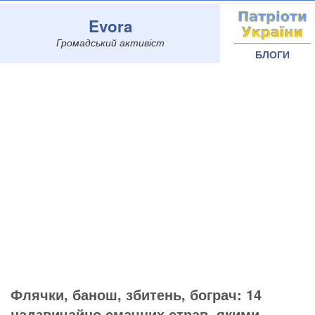
Evora
Громадський активіст
БЛОГИ
Флячки, банош, збитень, бограч: 14
надзвичайно смачних страв, якими