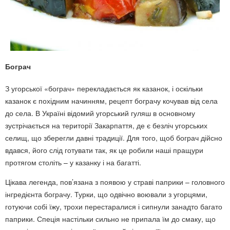
Бограч
З угорської «бограч» перекладається як казанок, і оскільки
казанок є похідним начинням, рецепт бограчу кочував від села
до села. В Україні відомий угорський гуляш в основному
зустрічається на території Закарпаття, де є безліч угорських
селищ, що зберегли давні традиції. Для того, щоб бограч дійсно
вдався, його слід готувати так, як це робили наші пращури
протягом століть – у казанку і на багатті.
Цікава легенда, пов’язана з появою у страві паприки – головного
інгредієнта бограчу. Турки, що одвічно воювали з угорцями,
готуючи собі їжу, трохи перестаралися і сипнули занадто багато
паприки. Спеція настільки сильно не припала їм до смаку, що