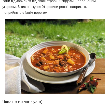
вони відмовилися від своєї страви й віддали її полоненим
угорцям. З тих пір кухня Угорщини рясніє паприкою,
неприйнятою їхнім ворогом.
Човлент (чолнт, чулнт)