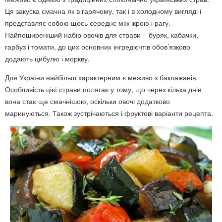
Ця закуска смачна як в гарячому, так і в холодному вигляді і
представляє собою щось середнє між ікрою і рагу.
Найпоширеніший набір овочів для страви – буряк, кабачки,
гарбуз і томати, до цих основних інгредієнтів обов’язково
додають цибулю і моркву.
Для України найбільш характерним є меживо з баклажанів.
Особливість цієї страви полягає у тому, що через кілька днів
вона стає ще смачнішою, оскільки овочі додатково
маринуються. Також зустрічаються і фруктові варіанти рецепта.