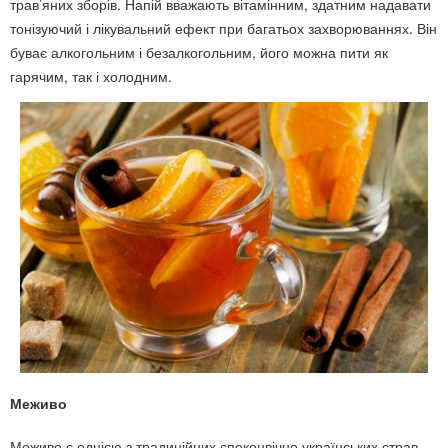
трав’яних зборів. Напій вважають вітамінним, здатним надавати
тонізуючий і лікувальний ефект при багатьох захворюваннях. Він
буває алкогольним і безалкогольним, його можна пити як
гарячим, так і холодним.
Меживо
Меживо є однією з традиційних споконвічно українських страв.