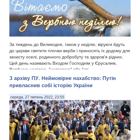
За тиждень до Великодня, також у неділю, віруючі йдуть
до церкви святити гілочки верби і приносять їх додому для
захисту оселі, родинного добробуту та здоров'я рідних.
Цей день називають Входом Господнім у Єрусалим,
Вербною неділею, "шутковою" або "кві...
З архіву ПУ. Неймовірне нахабство: Путін
привласнив собі історію України
середа, 27 липень 2022, 23:55