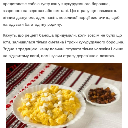
представляє собою густу кашу з кукурудзяного борошна,
звареного на вершках або сметані. Цю страву ще називають
вічним двигуном, адже навіть невеликої порції вистачить, щоб
нагодувати багатодітну родину.
Кажуть, що рецепт баноша придумали, коли зовсім не було що
їсти, залишилася тільки сметана і трохи кукурудзяного борошна.
Згідно з традицією, кашу повинні готувати тільки чоловіки і лише
на відкритому вогні, помішуючи страву дерев’яною ложкою.