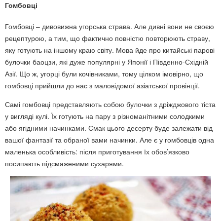
Гомбовці
Гомбовці – дивовижна угорська страва. Але дивні вони не своєю
рецептурою, а тим, що фактично повністю повторюють страву,
яку готують на іншому краю світу. Мова йде про китайські парові
булочки баоцзи, які дуже популярні у Японії і Південно-Східній
Азії. Що ж, угорці були кочівниками, тому цілком імовірно, що
гомбовці прийшли до нас з маловідомої азіатської провінції.
Самі гомбовці представляють собою булочки з дріжджового тіста
у вигляді кулі. Їх готують на пару з різноманітними солодкими
або ягідними начинками. Смак цього десерту буде залежати від
вашої фантазії та обраної вами начинки. Але є у гомбовців одна
маленька особливість: після приготування їх обов’язково
посипають підсмаженими сухарями.