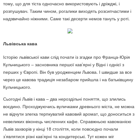
тому, що для тіста одночасно використовують і дріжджі, і
розпушувач. Таким чином, рогалики виходять розсипчастими і
надзвичайно ніжними. Саме такі десерти немов тануть у роті.
Львівська кава
Історію львівської кави слід почати із згадки про Франца-Юрія
Кульчицького – засновника першої кав’ярні у Відні і однієї з
перших у Європі. Він був уродженцем Львова. І швидше за все
через це кавова традиція незабаром прийшла і на батьківщину
Кульчицького.
Сьогодні Львів і кава – два нероздільні поняття, що злились
воєдино. Проходжуючись вуличками древнього міста, не можна
не відчути злегка терпкуватий кавовий аромат, що доноситься з
невеликих віконець численних кафе. Справжньою кавоманією
Львів захворів у кінці 18 століття, коли повсюдно почали
з’являтися різні кав’ярні та кондитерські. Тут кожен міг