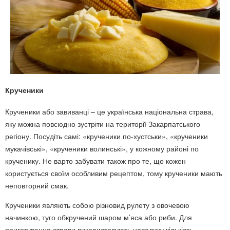
Крученики
Крученики або завиванці – це українська національна страва,
яку можна повсюдно зустріти на території Закарпатського
регіону. Посудіть самі: «крученики по-хустськи», «крученики
мукачівські», «крученики волинські», у кожному районі по
крученику. Не варто забувати також про те, що кожен
користується своїм особливим рецептом, тому крученики мають
неповторний смак.
Крученики являють собою різновид рулету з овочевою
начинкою, туго обкручений шаром м’яса або риби. Для
приготування страви використовують невелику кількість