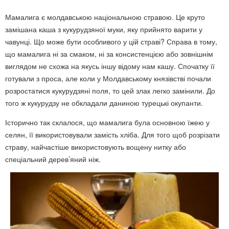
Мамалига є молдавською національною стравою. Це круто
замішана каша з кукурудзяної муки, яку прийнято варити у
чавунці. Що може бути особливого у цій страві? Справа в тому,
що мамалига ні за смаком, ні за консистенцією або зовнішнім
виглядом не схожа на якусь іншу відому нам кашу. Спочатку її
готували з проса, але коли у Молдавському князівстві почали
розростатися кукурудзяні поля, то цей злак легко замінили. До
того ж кукурудзу не обкладали даниною турецькі окупанти.
Історично так склалося, що мамалига була основною їжею у
селян, її використовували замість хліба. Для того щоб розрізати
страву, найчастіше використовують вощену нитку або
спеціальний дерев’яний ніж.