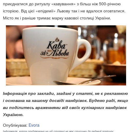
приєднатися до ритуалу «кавування» з більш ніж 500-річною
історією. Від цієї «епідемії» Львову так і не вдалося оговтатися.
Місто як і раніше тримає марку кавової столиці України.
Інформація про заклади, згадані у статті, не є рекламною
і основана на нашому досвіді мандрівок. Будемо раді, якщо
ви поділитесь враженнями від своїх кулінарних мандрівок
Україною.
Опублікував:
Evora
Інформація, котра опублікована на цій сторінці не має стосунку до редакції порталу