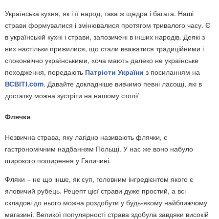
Українська кухня, як і її народ, така ж щедра і багата. Наші
страви формувалися і змінювалися протягом тривалого часу. Є
в українській кухні і страви, запозичені в інших народів. Деякі з
них настільки прижилися, що стали вважатися традиційними і
споконвічно українськими, хоча мають далеко не українське
походження, передають
Патріоти України
з посиланням на
ВСВІТІ.com
. Давайте докладніше вивчимо певні ласощі, які в
достатку можна зустріти на нашому столі/
Флячки
Незвична страва, яку лагідно називають флячки, є
гастрономічним надбанням Польщі. У нас же воно набуло
широкого поширення у Галичині.
Фляки – не що інше, як суп, головним інгредієнтом якого є
яловичий рубець. Рецепт цієї страви дуже простий, а всі
складові до нього можна роздобути у будь-якому найближчому
магазині. Великої популярності страва здобула завдяки високій