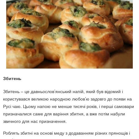
Збитень
Збитень – це давньослов’янський напій, який був відомий і
користувався великою народною любов’ю задовго до появи на
Русі чаю. Цьому напою не менше тисячі років, і перші самовари
призначалися саме для варіння збитня, а вже потім набули
звичного для нас призначення.
Роблять збитні на основі меду з додаванням різних прянощів і