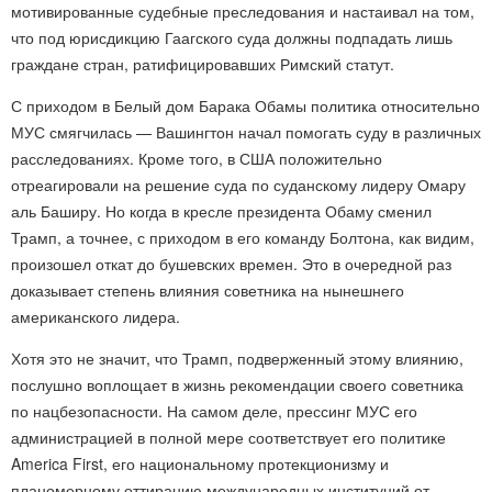
мотивированные судебные преследования и настаивал на том,
что под юрисдикцию Гаагского суда должны подпадать лишь
граждане стран, ратифицировавших Римский статут.
С приходом в Белый дом Барака Обамы политика относительно
МУС смягчилась — Вашингтон начал помогать суду в различных
расследованиях. Кроме того, в США положительно
отреагировали на решение суда по суданскому лидеру Омару
аль Баширу. Но когда в кресле президента Обаму сменил
Трамп, а точнее, с приходом в его команду Болтона, как видим,
произошел откат до бушевских времен. Это в очередной раз
доказывает степень влияния советника на нынешнего
американского лидера.
Хотя это не значит, что Трамп, подверженный этому влиянию,
послушно воплощает в жизнь рекомендации своего советника
по нацбезопасности. На самом деле, прессинг МУС его
администрацией в полной мере соответствует его политике
America First, его национальному протекционизму и
планомерному оттиранию международных институций от