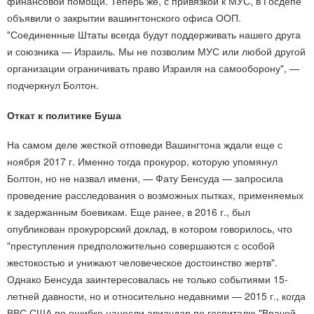
финансовой помощи. Теперь же, с привязкой к МУС, в Госдепе
объявили о закрытии вашингтонского офиса ООП.
"Соединенные Штаты всегда будут поддерживать нашего друга
и союзника — Израиль. Мы не позволим МУС или любой другой
организации ограничивать право Израиля на самооборону", —
подчеркнул Болтон.
Откат к политике Буша
На самом деле жесткой отповеди Вашингтона ждали еще с
ноября 2017 г. Именно тогда прокурор, которую упомянул
Болтон, но не назвал имени, — Фату Бенсуда — запросила
проведение расследования о возможных пытках, применяемых
к задержанным боевикам. Еще ранее, в 2016 г., был
опубликован прокурорский доклад, в котором говорилось, что
"преступления предположительно совершаются с особой
жестокостью и унижают человеческое достоинство жертв".
Однако Бенсуда заинтересовалась не только событиями 15-
летней давности, но и относительно недавними — 2015 г., когда
ВВС США по ошибке нанесли авиаудар по госпиталю "Врачей