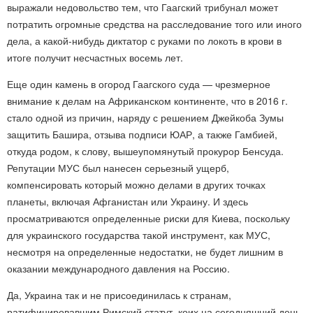
выражали недовольство тем, что Гаагский трибунал может
потратить огромные средства на расследование того или иного
дела, а какой-нибудь диктатор с руками по локоть в крови в
итоге получит несчастных восемь лет.
Еще один камень в огород Гаагского суда — чрезмерное
внимание к делам на Африканском континенте, что в 2016 г.
стало одной из причин, наряду с решением Джейкоба Зумы
защитить Башира, отзыва подписи ЮАР, а также Гамбией,
откуда родом, к слову, вышеупомянутый прокурор Бенсуда.
Репутации МУС был нанесен серьезный ущерб,
компенсировать который можно делами в других точках
планеты, включая Афганистан или Украину. И здесь
просматриваются определенные риски для Киева, поскольку
для украинского государства такой инструмент, как МУС,
несмотря на определенные недостатки, не будет лишним в
оказании международного давления на Россию.
Да, Украина так и не присоединилась к странам,
ратифицировавшим Римский статут, коих на сегодняшний день