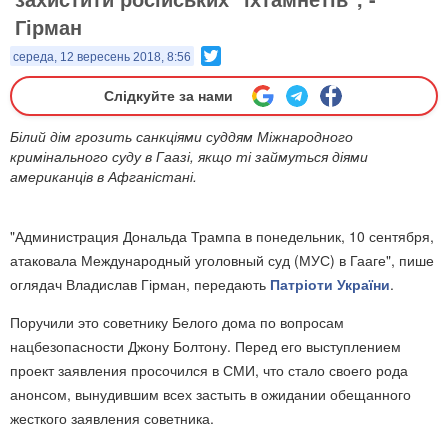
Гірман
Twitter
середа, 12 вересень 2018, 8:56
Слідкуйте за нами
Білий дім грозить санкціями суддям Міжнародного
кримінального суду в Гаазі, якщо ті займуться діями
американців в Афганістані.
"Администрация Дональда Трампа в понедельник, 10 сентября,
атаковала Международный уголовный суд (МУС) в Гааге", пише
оглядач Владислав Гірман, передають
Патріоти України
.
Поручили это советнику Белого дома по вопросам
нацбезопасности Джону Болтону. Перед его выступлением
проект заявления просочился в СМИ, что стало своего рода
анонсом, вынудившим всех застыть в ожидании обещанного
жесткого заявления советника.