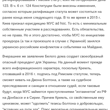
123. В ч. 6 ст. 124 Конституции были внесены изменения,
согласно которым ратификация статута может состояться на
ранее конца июня следующего года. В то же время в 2015 г.
Киев признал юрисдикцию МУС ad hoc. То есть с минимальным
собственным участием в расследованиях. Есть обязательства,
но не права. Но и этого достаточно, чтобы МУС по инициативе
прокурора (а так и произошло в случае с Украиной) занялся
украинско-российским конфликтом и событиями на Майдане.
Вчерашнее же заявление Белого дома создает своеобразный
опасный прецедент для Украины. На данный момент прежде
всего информационного характера, поскольку Кремль,
отозвавший в 2016 г. подпись под Римским статутом, теперь
сможет кивать на Джона Болтона, а также на судебное
преследование и санкции в отношении судей, если таковые
будут, когда МУС займется преступлениями "ихтамнетов" из РФ
на Донбассе и в Сирии. Причем Кремль, со свойственным ему
цинизмом, может "одолжить" тезисы Болтона о добровольцах,
"вставших на пути зла". Плюс вероятные ограничительные меры