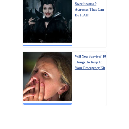
Sweethearts: 9
Actresses That Can
Do It All!
Will You Survive? 10
Things To Keep In
Your Emergency Kit