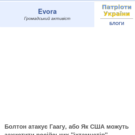
Evora
Громадський активіст
БЛОГИ
Болтон атакує Гаагу, або Як США можуть
захистити російських "іхтамнетів", -