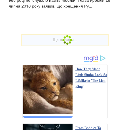
липня 2018 року заявив, що хрещення Ру...
How They Made
Little Simba Look So
Lifelike in 'The Lion
King'
From Baddies To