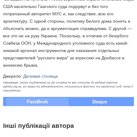
США касательно Гаагского суда подорвут и без того
потрепанный авторитет МУС и, как следствие, всю его
архитектуру. С одной стороны, политику Белого дома понять и
объяснить можно, да и аргументация справедлива. С другой —
все это не на руку Украине. Поскольку, в отличие от беззубого
Совбеза ООН, у Международного уголовного суда есть какой-
никакой арсенал инструментов для наказания отдельных
представителей "русского мира" за агрессию на Донбассе и
аннексию Крыма.
Джерело:
Деловая столица
Інформація, котра опублікована на цій сторінці не має стосунку до редакції порталу
patrioty.org.ua, всі права та відповідальність стосуються фізичних та юридичних осіб, котрі її
оприлюднили.
FaceBook
Disqus
Інші публікації автора