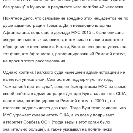
без границ" в Кундузе, в результате чего погибли 42 человека.
Понятное дело, что связывание воедино этих инцидентов не по
душе администрации Трампа. Да и невыгодно властям
Афганистана, ведь еще в докладе МУС 2015 г. были описаны
злодеяния местных силовиков, в том числе пытки и жестокое
обращение с пленниками. Кстати, Болтон неспроста указал на
тот факт, что Афганистан, ратифицировавший Римский статут,
не просил этого расследования.
Однако критика Гаагского суда нынешней администрацией не
является уникальной. Сам Болтон подчеркнул, что горд
"кампанией против суда", ведь он был критиком МУС во время
своей работы в администрации Джордж Буша-младшего. США,
напомним, ратифицировали Римский статут в 2000 г., но
отозвали подпись через два года. Тогда Буш тоже заявлял, что
МУС угрожает суверенитету США, а ко всему подрывает
авторитет Совбеза ООН (тогда веры в этот орган было
значительно больше), а также указывал на политически