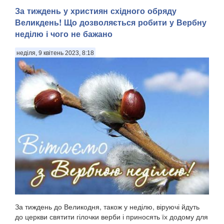
За тиждень у християн східного обряду
Великдень! Що дозволяється робити у Вербну
неділю і чого не бажано
неділя, 9 квітень 2023, 8:18
За тиждень до Великодня, також у неділю, віруючі йдуть
до церкви святити гілочки верби і приносять їх додому для