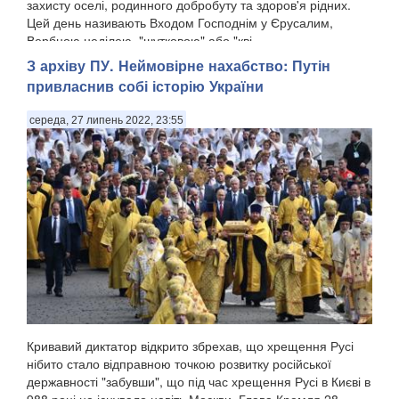
захисту оселі, родинного добробуту та здоров'я рідних.
Цей день називають Входом Господнім у Єрусалим,
Вербною неділею, "шутковою" або "кві...
З архіву ПУ. Неймовірне нахабство: Путін
привласнив собі історію України
середа, 27 липень 2022, 23:55
Кривавий диктатор відкрито збрехав, що хрещення Русі
нібито стало відправною точкою розвитку російської
державності "забувши", що під час хрещення Русі в Києві в
988 році не існувало навіть Москви. Глава Кремля 28